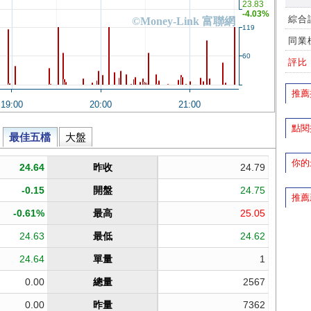
綜合
同業
評比
推薦
點閱
你的
推薦