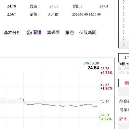
》
24.79
買進：
24.63
賣出：
24.64
》
》
2,567
金額：
0.64億
2026/08/06 14:30:00
》
》
》
基本分析
看懂
籌碼面
權證
個股新聞
》
》
上
加權指數
註：交易
鉅額、
看
綜合
同業
評比