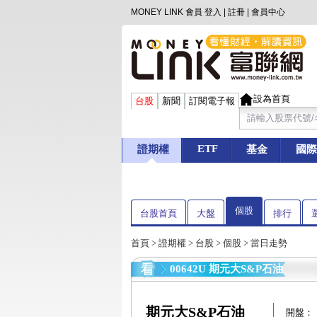
MONEY LINK 會員
登入
|
註冊
|
會員中心
設為首頁
台股
新聞
訂閱電子報
ETF
證期權
基金
國際
個股
台股首頁
大盤
排行
首頁
>
證期權
>
台股
>
個股
> 當日走勢
00642U 期元大S&P石油
期元大S&P石油
開盤：