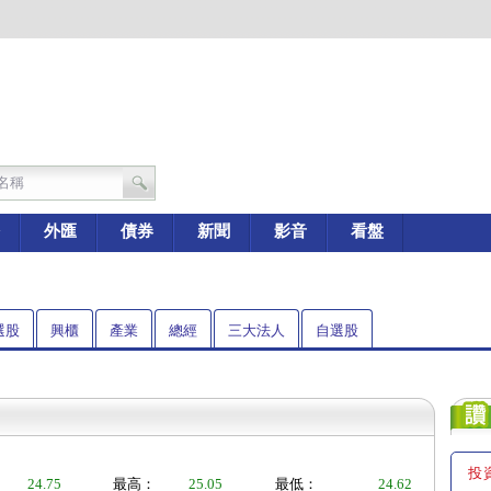
外匯
債券
新聞
影音
看盤
選股
興櫃
產業
總經
三大法人
自選股
投
24.75
最高：
25.05
最低：
24.62