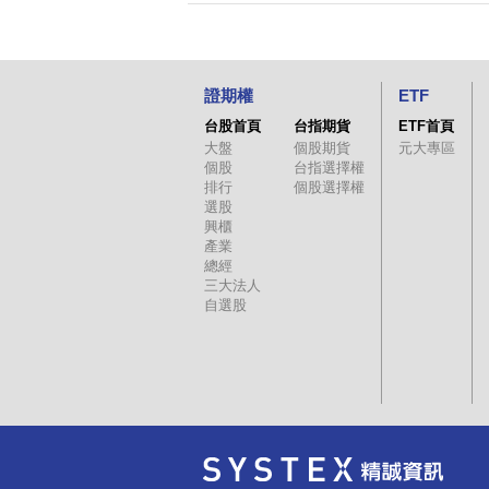
證期權
ETF
台股首頁
台指期貨
ETF首頁
大盤
個股期貨
元大專區
個股
台指選擇權
排行
個股選擇權
選股
興櫃
產業
總經
三大法人
自選股