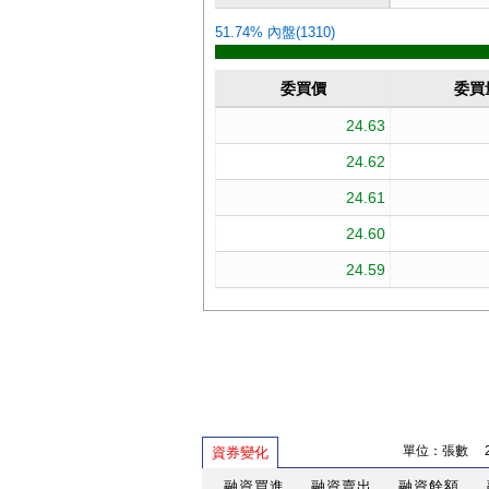
單位：張數 202
資券變化
融資買進
融資賣出
融資餘額