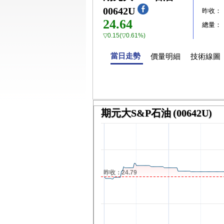
00642U
昨收：
24.64
總量：
▽0.15(▽0.61%)
當日走勢
價量明細
技術線圖