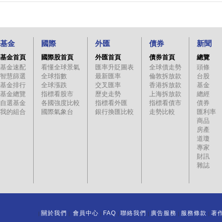
基金
國際
外匯
債券
新聞
基金首頁
國際股首頁
外匯首頁
債券首頁
總覽
基金速配
看懂全球景氣
匯率升貶圖表
全球債走勢
頭條
智慧篩選
全球指數
最新匯率
倫敦拆放款
台股
基金排行
全球漲跌
交叉匯率
香港拆放款
基金
基金總覽
指標看股市
歷史走勢
上海拆放款
總經
自選基金
各國強度比較
指標看外匯
指標看債市
債券
我的組合
國際氣象台
銀行換匯比較
走勢比較
匯利率
商品
房產
道瓊
專家
財訊
雜誌
關於我們
會員中心
FAQ
聯絡我們
廣告服務
服務條款
著
｜
｜
｜
｜
｜
｜
｜