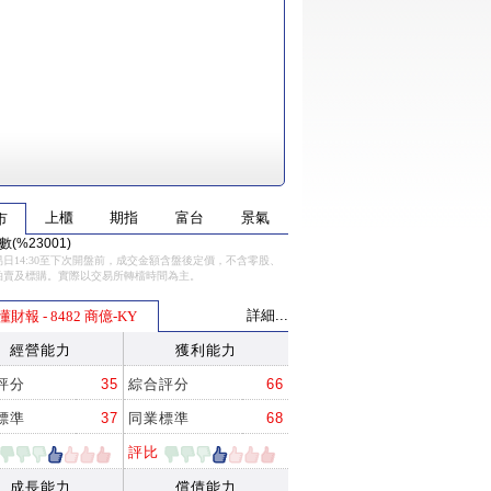
上櫃
期指
富台
景氣
市
(%23001)
日14:30至下次開盤前，成交金額含盤後定價，不含零股、
拍賣及標購。實際以交易所轉檔時間為主。
詳細...
懂財報 - 8482 商億-KY
經營能力
獲利能力
評分
35
綜合評分
66
標準
37
同業標準
68
評比
成長能力
償債能力