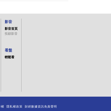
影音
影音首頁
投顧影音
看盤
輕鬆看
作權
隱私權政策
財經數據資訊免責聲明
｜
｜