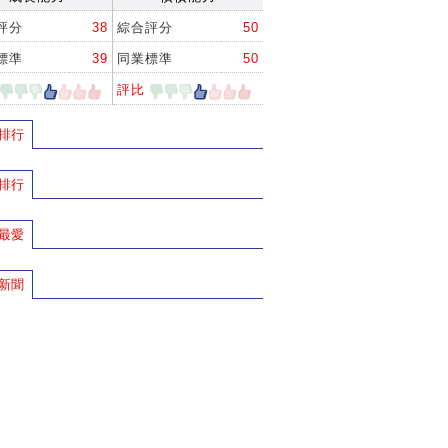
評分
38
綜合評分
50
標準
39
同業標準
50
評比
排行
排行
最愛
新聞