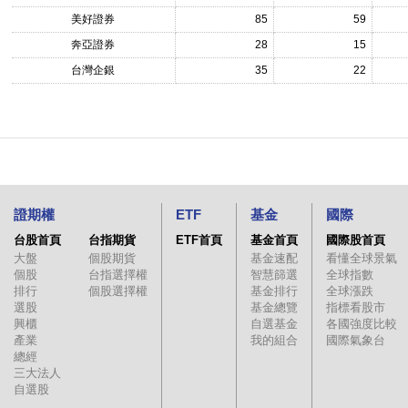
美好證券
85
59
奔亞證券
28
15
台灣企銀
35
22
證期權
ETF
基金
國際
台股首頁
台指期貨
ETF首頁
基金首頁
國際股首頁
大盤
個股期貨
基金速配
看懂全球景氣
個股
台指選擇權
智慧篩選
全球指數
排行
個股選擇權
基金排行
全球漲跌
選股
基金總覽
指標看股市
興櫃
自選基金
各國強度比較
產業
我的組合
國際氣象台
總經
三大法人
自選股