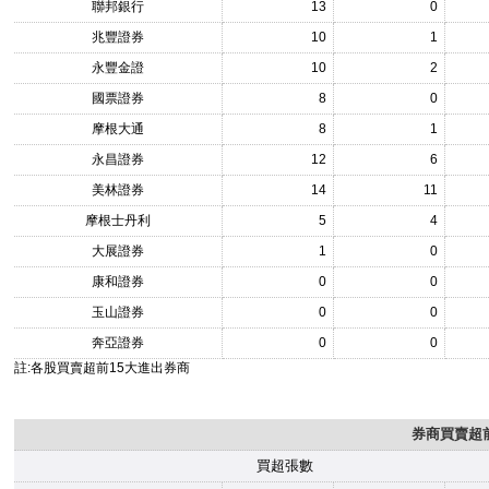
聯邦銀行
13
0
兆豐證券
10
1
永豐金證
10
2
國票證券
8
0
摩根大通
8
1
永昌證券
12
6
美林證券
14
11
摩根士丹利
5
4
大展證券
1
0
康和證券
0
0
玉山證券
0
0
奔亞證券
0
0
註:各股買賣超前15大進出券商
券商買賣超前
買超張數