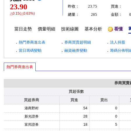
23.90
昨收：
23.75
買進：
△0.15(△0.63%)
總量：
285
金額：
當日走勢
價量明細
技術線圖
基本分析
看懂
．
．
．
熱門券商進出表
券商買賣超明細
法人持股
．
．
．
當日籌碼變動
融資融券變動
籌碼分佈明
熱門券商進出表
券商買賣
買超張數
買超券商
買進
賣出
港商野村
54
0
新光證券
28
0
富邦證券
18
5