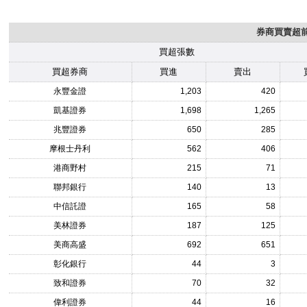
券商買賣超前1
買超張數
買超券商
買進
賣出
永豐金證
1,203
420
凱基證券
1,698
1,265
兆豐證券
650
285
摩根士丹利
562
406
港商野村
215
71
聯邦銀行
140
13
中信託證
165
58
美林證券
187
125
美商高盛
692
651
彰化銀行
44
3
致和證券
70
32
偉利證券
44
16