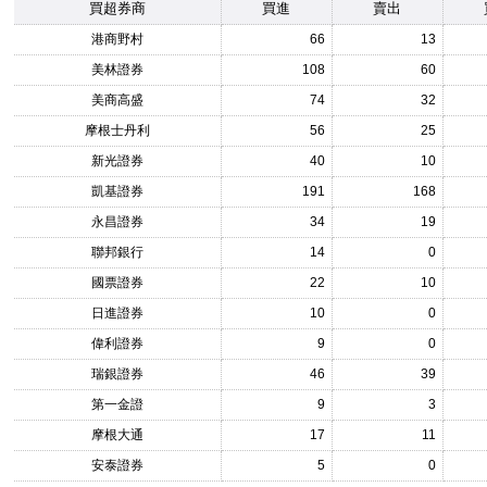
買超券商
買進
賣出
港商野村
66
13
美林證券
108
60
美商高盛
74
32
摩根士丹利
56
25
新光證券
40
10
凱基證券
191
168
永昌證券
34
19
聯邦銀行
14
0
國票證券
22
10
日進證券
10
0
偉利證券
9
0
瑞銀證券
46
39
第一金證
9
3
摩根大通
17
11
安泰證券
5
0