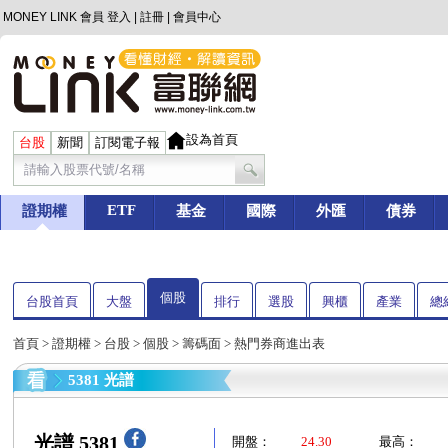
MONEY LINK 會員
登入
|
註冊
|
會員中心
設為首頁
台股
新聞
訂閱電子報
ETF
證期權
基金
國際
外匯
債券
個股
台股首頁
大盤
排行
選股
興櫃
產業
總
首頁
>
證期權
>
台股
>
個股
>
籌碼面
> 熱門券商進出表
5381 光譜
光譜 5381
開盤：
24.30
最高：