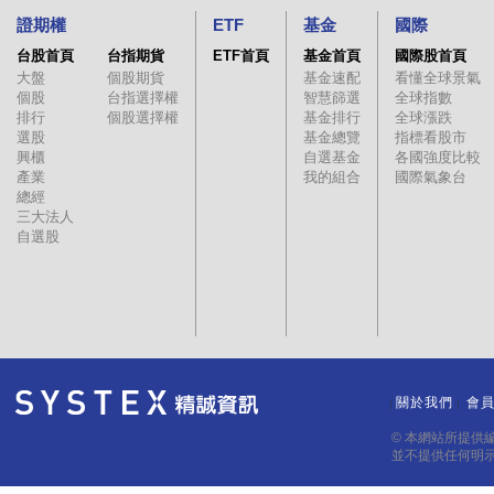
證期權
ETF
基金
國際
台股首頁
台指期貨
ETF首頁
基金首頁
國際股首頁
大盤
個股期貨
基金速配
看懂全球景氣
個股
台指選擇權
智慧篩選
全球指數
排行
個股選擇權
基金排行
全球漲跌
選股
基金總覽
指標看股市
興櫃
自選基金
各國強度比較
產業
我的組合
國際氣象台
總經
三大法人
自選股
關於我們
會
｜
｜
© 本網站所提供
並不提供任何明