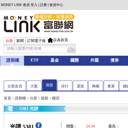
MONEY LINK 會員
登入
|
註冊
|
會員中心
設為首頁
台股
新聞
訂閱電子報
ETF
證期權
基金
國際
外匯
債券
個股
台股首頁
大盤
排行
選股
興櫃
產業
總
首頁
>
證期權
>
台股
>
個股
> 權證
5381 光譜
光譜 5381
開盤：
24.30
最高：