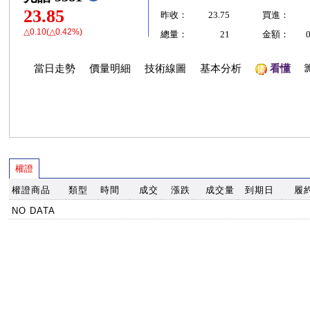
23.85
昨收：
23.75
買進：
△0.10(△0.42%)
總量：
21
金額：
當日走勢
價量明細
技術線圖
基本分析
看懂
權證
權證商品
類型
時間
成交
漲跌
成交量
到期日
履
NO DATA