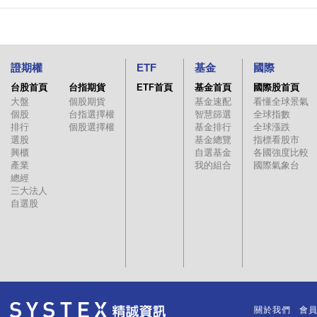
證期權
ETF
基金
國際
台股首頁
台指期貨
ETF首頁
基金首頁
國際股首頁
大盤
個股期貨
基金速配
看懂全球景氣
個股
台指選擇權
智慧篩選
全球指數
排行
個股選擇權
基金排行
全球漲跌
選股
基金總覽
指標看股市
興櫃
自選基金
各國強度比較
產業
我的組合
國際氣象台
總經
三大法人
自選股
關於我們
會
｜
｜