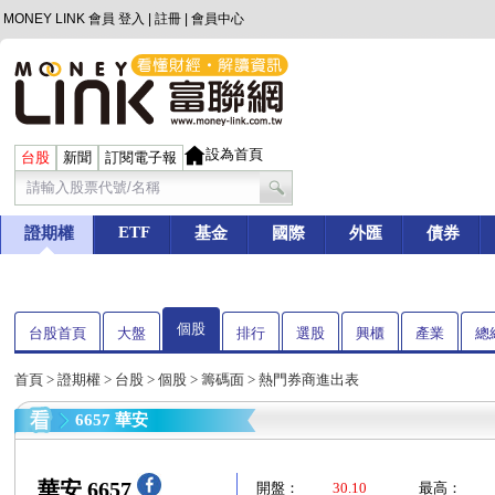
MONEY LINK 會員
登入
|
註冊
|
會員中心
設為首頁
台股
新聞
訂閱電子報
ETF
證期權
基金
國際
外匯
債券
個股
台股首頁
大盤
排行
選股
興櫃
產業
總
首頁
>
證期權
>
台股
>
個股
>
籌碼面
> 熱門券商進出表
6657 華安
華安 6657
開盤：
30.10
最高：