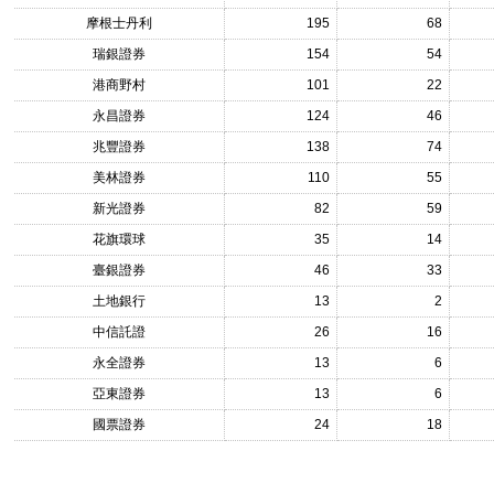
摩根士丹利
195
68
瑞銀證券
154
54
港商野村
101
22
永昌證券
124
46
兆豐證券
138
74
美林證券
110
55
新光證券
82
59
花旗環球
35
14
臺銀證券
46
33
土地銀行
13
2
中信託證
26
16
永全證券
13
6
亞東證券
13
6
國票證券
24
18