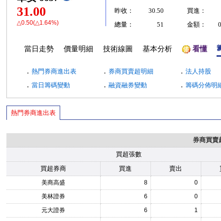
31.00
昨收：
30.50
買進：
△0.50(△1.64%)
總量：
51
金額：
當日走勢
價量明細
技術線圖
基本分析
看懂
．
．
．
熱門券商進出表
券商買賣超明細
法人持股
．
．
．
當日籌碼變動
融資融券變動
籌碼分佈明
熱門券商進出表
券商買賣
買超張數
買超券商
買進
賣出
美商高盛
8
0
美林證券
6
0
元大證券
6
1