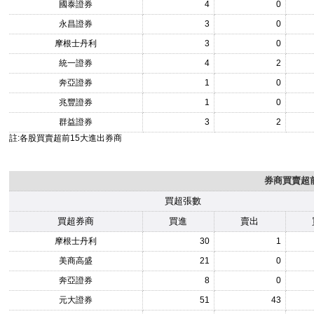
國泰證券
4
0
永昌證券
3
0
摩根士丹利
3
0
統一證券
4
2
奔亞證券
1
0
兆豐證券
1
0
群益證券
3
2
註:各股買賣超前15大進出券商
券商買賣超前
買超張數
買超券商
買進
賣出
摩根士丹利
30
1
美商高盛
21
0
奔亞證券
8
0
元大證券
51
43