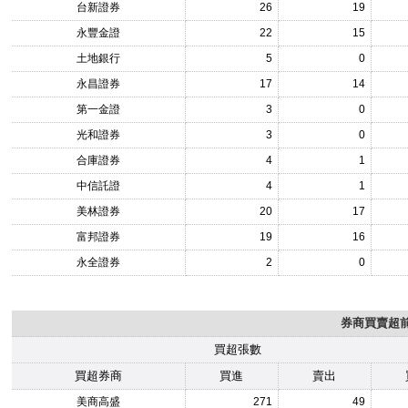
台新證券
26
19
永豐金證
22
15
土地銀行
5
0
永昌證券
17
14
第一金證
3
0
光和證券
3
0
合庫證券
4
1
中信託證
4
1
美林證券
20
17
富邦證券
19
16
永全證券
2
0
券商買賣超前1
買超張數
買超券商
買進
賣出
美商高盛
271
49