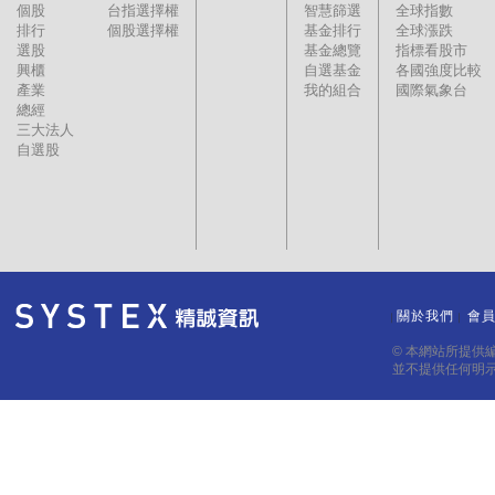
個股
台指選擇權
智慧篩選
全球指數
排行
個股選擇權
基金排行
全球漲跌
選股
基金總覽
指標看股市
興櫃
自選基金
各國強度比較
產業
我的組合
國際氣象台
總經
三大法人
自選股
關於我們
會
｜
｜
© 本網站所提供
並不提供任何明