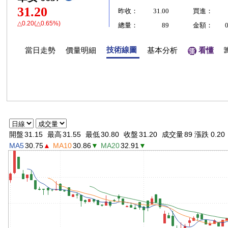
31.20
昨收：
31.00
買進：
△0.20(△0.65%)
總量：
89
金額：
技術線圖
當日走勢
價量明細
基本分析
看懂
開盤
31.15
最高
31.55
最低
30.80
收盤
31.20
成交量
89 漲跌 0.20
MA5
30.75
▲
MA10
30.86
▼
MA20
32.91
▼