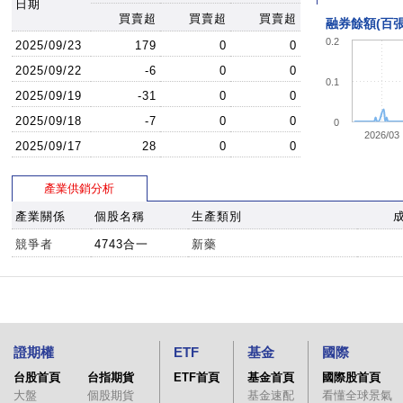
日期
買賣超
買賣超
買賣超
融券餘額(百張
0.2
2025/09/23
179
0
0
2025/09/22
-6
0
0
0.1
2025/09/19
-31
0
0
2025/09/18
-7
0
0
0
2026/03
2025/09/17
28
0
0
產業供銷分析
產業關係
個股名稱
生產類別
競爭者
4743合一
新藥
證期權
ETF
基金
國際
台股首頁
台指期貨
ETF首頁
基金首頁
國際股首頁
大盤
個股期貨
基金速配
看懂全球景氣