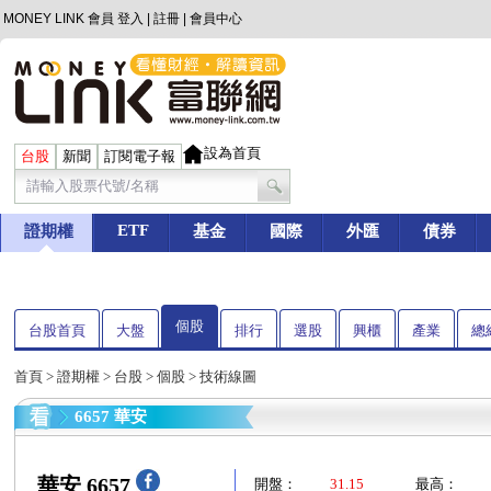
MONEY LINK 會員
登入
|
註冊
|
會員中心
設為首頁
台股
新聞
訂閱電子報
ETF
證期權
基金
國際
外匯
債券
個股
台股首頁
大盤
排行
選股
興櫃
產業
總
首頁
>
證期權
>
台股
>
個股
> 技術線圖
6657 華安
華安 6657
開盤：
31.15
最高：