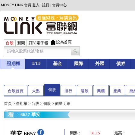
MONEY LINK 會員
登入
|
註冊
|
會員中心
設為首頁
台股
新聞
訂閱電子報
ETF
證期權
基金
國際
外匯
債券
個股
台股首頁
大盤
排行
選股
興櫃
產業
總
首頁
>
證期權
>
台股
>
個股
> 價量明細
6657 華安
華安 6657
開盤：
31.15
最高：