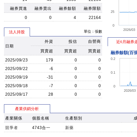
11:43:58
30.9
31.1
31.
融券買進
融券賣出
融券餘額
融券限額
25
11:43:49
31.05
31.1
31.0
0
0
4
22164
11:37:12
31.1
31.25
31.
0
2026/03
單位：張數
法人持股
11:05:21
30.9
31.15
31.0
外資
投信
自營商
10:47:10
31
31.2
近6月融券
3
日期
10:10:57
31
31.3
3
買賣超
買賣超
買賣超
融券餘額(百張
09:49:59
31.05
31.1
31.
0.2
2025/09/23
179
0
0
09:49:59
31
31.05
31.0
2025/09/22
-6
0
0
0.1
09:49:59
31
31.05
31.0
2025/09/19
-31
0
0
09:39:51
30.9
31.05
31.0
2025/09/18
-7
0
0
0
2026/03
09:19:45
30.8
31.1
30.
2025/09/17
28
0
0
09:17:56
30.7
31.1
30.
產業供銷分析
09:12:01
30.85
31.2
30.8
產業關係
個股名稱
生產類別
09:08:42
31.1
31.35
30.8
09:08:42
31.1
31.35
31.
競爭者
4743合一
新藥
09:06:57
30.8
31.1
31.