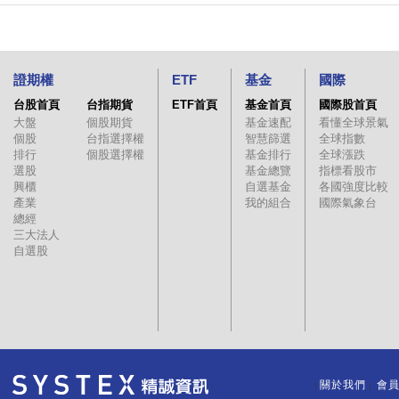
09:00:00
--
--
31.1
證期權
ETF
基金
國際
台股首頁
台指期貨
ETF首頁
基金首頁
國際股首頁
大盤
個股期貨
基金速配
看懂全球景氣
個股
台指選擇權
智慧篩選
全球指數
排行
個股選擇權
基金排行
全球漲跌
選股
基金總覽
指標看股市
興櫃
自選基金
各國強度比較
產業
我的組合
國際氣象台
總經
三大法人
自選股
關於我們
會
｜
｜