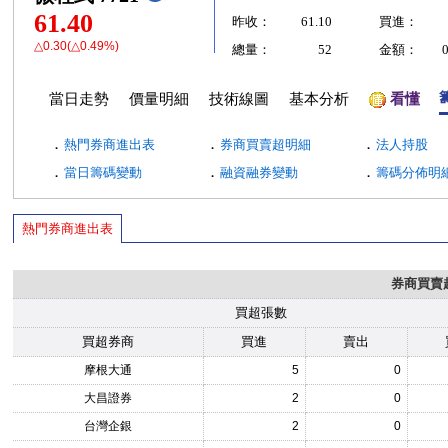
61.40
昨收：
61.10
買進：
△0.30(△0.49%)
總量：
52
金額：
當日走勢
價量明細
技術線圖
基本分析
看懂
．
．
．
熱門券商進出表
券商買賣超明細
法人持股
．
．
．
當日籌碼變動
融資融券變動
籌碼分佈明
熱門券商進出表
券商買賣
買超張數
買超券商
買進
賣出
摩根大通
5
0
大昌證券
2
0
台灣企銀
2
0