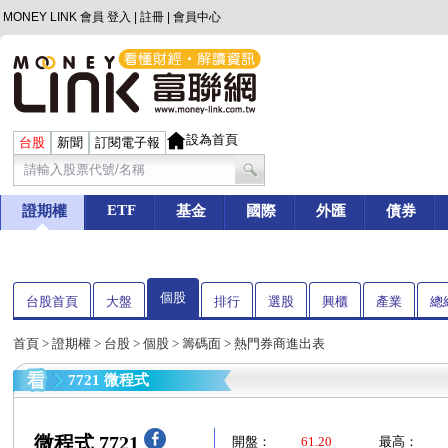
MONEY LINK 會員
登入
|
註冊
|
會員中心
設為首頁
台股
新聞
訂閱電子報
ETF
證期權
基金
國際
外匯
債券
個股
台股首頁
大盤
排行
選股
興櫃
產業
總
首頁
>
證期權
>
台股
>
個股
>
籌碼面
> 熱門券商進出表
7721 微程式
微程式 7721
開盤：
61.20
最高：