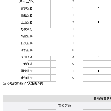
摩根士丹利
2
0
富邦證券
5
4
臺銀證券
1
0
玉山證券
2
1
彰化銀行
1
0
兆豐證券
1
0
新光證券
1
0
永昌證券
0
0
美商高盛
3
3
中信託證
0
0
國泰證券
1
1
康和證券
0
0
註:各股買賣超前15大進出券商
券商買賣超前
買超張數