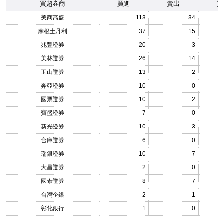
買超券商
買進
賣出
美商高盛
113
34
摩根士丹利
37
15
兆豐證券
20
3
美林證券
26
14
玉山證券
13
2
奔亞證券
10
0
國票證券
10
2
寶盛證券
7
0
新光證券
10
3
合庫證券
6
0
瑞銀證券
10
7
大昌證券
2
0
國泰證券
8
7
台灣企銀
2
1
彰化銀行
1
0