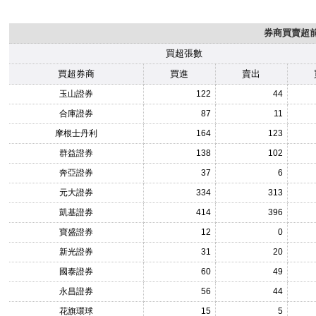
券商買賣超前1
買超張數
買超券商
買進
賣出
玉山證券
122
44
合庫證券
87
11
摩根士丹利
164
123
群益證券
138
102
奔亞證券
37
6
元大證券
334
313
凱基證券
414
396
寶盛證券
12
0
新光證券
31
20
國泰證券
60
49
永昌證券
56
44
花旗環球
15
5