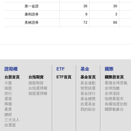
第一金證
36
30
康和證券
9
3
美林證券
72
66
證期權
ETF
基金
國際
台股首頁
台指期貨
ETF首頁
基金首頁
國際股首頁
大盤
個股期貨
基金速配
看懂全球景氣
個股
台指選擇權
智慧篩選
全球指數
排行
個股選擇權
基金排行
全球漲跌
選股
基金總覽
指標看股市
興櫃
自選基金
各國強度比較
產業
我的組合
國際氣象台
總經
三大法人
自選股