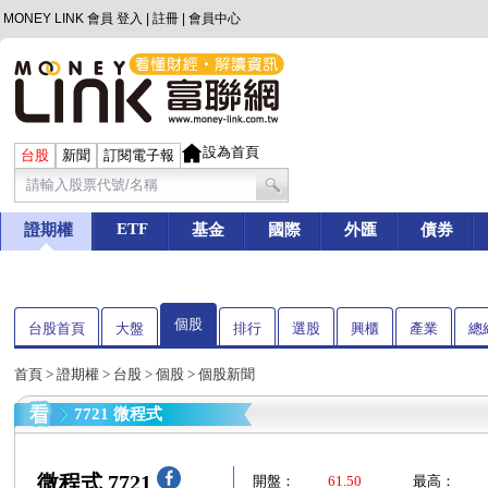
MONEY LINK 會員
登入
|
註冊
|
會員中心
設為首頁
台股
新聞
訂閱電子報
ETF
證期權
基金
國際
外匯
債券
個股
台股首頁
大盤
排行
選股
興櫃
產業
總
首頁
>
證期權
>
台股
>
個股
> 個股新聞
7721 微程式
微程式 7721
開盤：
61.50
最高：