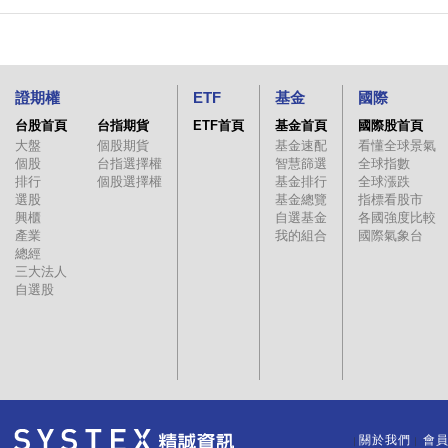
證期權
ETF
基金
國際
台股首頁
台指期貨
ETF首頁
基金首頁
國際股首頁
大盤
個股期貨
基金速配
看懂全球景氣
個股
台指選擇權
智慧篩選
全球指數
排行
個股選擇權
基金排行
全球漲跌
選股
基金總覽
指標看股市
興櫃
自選基金
各國強度比較
產業
我的組合
國際氣象台
總經
三大法人
自選股
關於我們
會
｜
｜