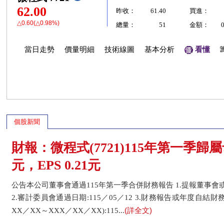
62.00
昨收：
61.40
買進：
△0.60(△0.98%)
總量：
51
金額：
當日走勢
價量明細
技術線圖
基本分析
看懂
個股新聞
財報：微程式(7721)115年第一季歸
元，EPS 0.21元
公告本公司董事會通過115年第一季合併財務報告 1.提報董事會或經
2.審計委員會通過日期:115／05／12 3.財務報告或年度自結
(詳全文)
XX／XX～XXX／XX／XX):115...