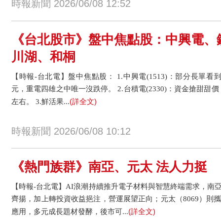
時報新聞 2026/06/08 12:52
《台北股市》盤中焦點股：中興電、
川湖、和桐
【時報-台北電】盤中焦點股： 1.中興電(1513)：部分長單看到
元，重電四雄之中唯一沒跌停。 2.台積電(2330)：資金搶甜
(詳全文)
左右。 3.鮮活果...
時報新聞 2026/06/08 10:12
《熱門族群》南亞、元太 法人力挺
【時報-台北電】AI浪潮持續推升電子材料與智慧終端需求，南亞
齊揚，加上轉投資收益挹注，營運展望正向；元太（8069）則攜手
(詳全文)
應用，多元成長題材發酵，後市可...