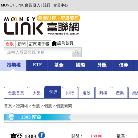
MONEY LINK 會員
登入
|
註冊
|
會員中心
設為首頁
台股
新聞
訂閱電子報
ETF
證期權
基金
國際
外匯
債券
個股
台股首頁
大盤
排行
選股
興櫃
產業
總
首頁
>
證期權
>
台股
>
個股
> 個股新聞
1303 南亞
南亞 1303
開盤：
189.00
最高：
1