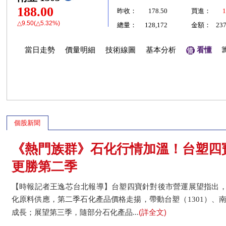
188.00
昨收：
178.50
買進：
1
△9.50(△5.32%)
總量：
128,172
金額：
23
當日走勢
價量明細
技術線圖
基本分析
看懂
個股新聞
《熱門族群》石化行情加溫！台塑四
更勝第二季
【時報記者王逸芯台北報導】台塑四寶針對後市營運展望指出
化原料供應，第二季石化產品價格走揚，帶動台塑（1301）、南
(詳全文)
成長；展望第三季，隨部分石化產品...