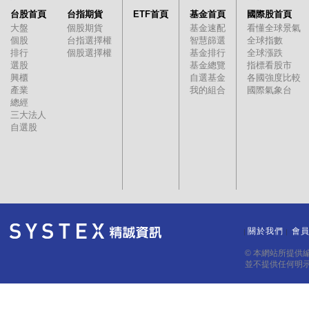
台股首頁
台指期貨
ETF首頁
基金首頁
國際股首頁
大盤
個股期貨
基金速配
看懂全球景氣
個股
台指選擇權
智慧篩選
全球指數
排行
個股選擇權
基金排行
全球漲跌
選股
基金總覽
指標看股市
興櫃
自選基金
各國強度比較
產業
我的組合
國際氣象台
總經
三大法人
自選股
關於我們
會
｜
｜
© 本網站所提供
並不提供任何明