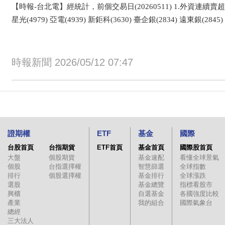
【時報-台北電】經統計，前個交易日(20260511) 1.外資連續賣超
星光(4979) 亞電(4939) 新鉅科(3630) 臺企銀(2834) 遠東銀(2845)
時報新聞 2026/05/12 07:47
證期權
ETF
基金
國際
台股首頁
台指期貨
ETF首頁
基金首頁
國際股首頁
大盤
個股期貨
基金速配
看懂全球景氣
個股
台指選擇權
智慧篩選
全球指數
排行
個股選擇權
基金排行
全球漲跌
選股
基金總覽
指標看股市
興櫃
自選基金
各國強度比較
產業
我的組合
國際氣象台
總經
三大法人