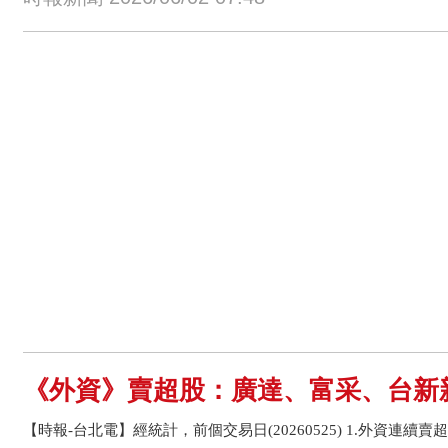
《外資》賣超股：廣達、富采、台新
【時報-台北電】經統計，前個交易日(20260525) 1.外資連續賣超