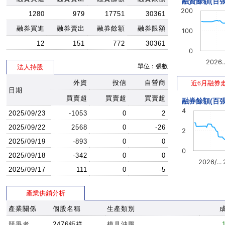
融資餘額(百張
200
1280
979
17751
30361
融券買進
融券賣出
融券餘額
融券限額
100
12
151
772
30361
0
2026
單位：張數
法人持股
外資
投信
自營商
近6月融券
日期
買賣超
買賣超
買賣超
融券餘額(百張
4
2025/09/23
-1053
0
2
2025/09/22
2568
0
-26
2
2025/09/19
-893
0
0
0
2025/09/18
-342
0
0
2026/…
2025/09/17
111
0
-5
產業供銷分析
產業關係
個股名稱
生產類別
競爭者
2476鉅祥
模具沖壓