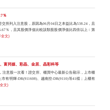
17％
遭證交所列入注意股，原因為06月04日之本益比為538.24，且
為6.67％，且其股價淨值比較該類股股價淨值比四倍以上﹝第
詳全文)
友達、富邦媒、彩晶、金居、晶彩科等
包，注意股一次看！證交所、櫃買中心最新公告顯示，上市櫃
輝-DR(911608)、越南控-DR(9110)等41檔；上櫃有
詳全文)