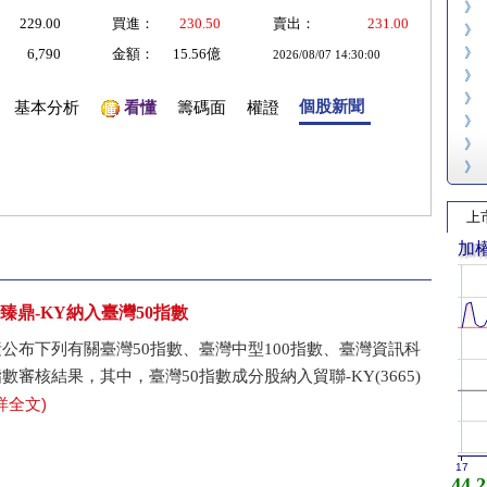
》
229.00
買進：
230.50
賣出：
231.00
》
》
6,790
金額：
15.56億
2026/08/07 14:30:00
》
》
個股新聞
基本分析
看懂
籌碼面
權證
》
》
》
上
加
臻鼎-KY納入臺灣50指數
公布下列有關臺灣50指數、臺灣中型100指數、臺灣資訊科
審核結果，其中，臺灣50指數成分股納入貿聯-KY(3665)
詳全文)
17
44,2