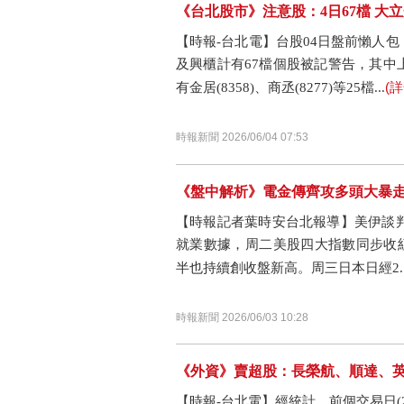
《台北股市》注意股：4日67檔 
【時報-台北電】台股04日盤前懶人
及興櫃計有67檔個股被記警告，其中上市有
(
有金居(8358)、商丞(8277)等25檔...
時報新聞 2026/06/04 07:53
《盤中解析》電金傳齊攻多頭大暴走
【時報記者葉時安台北報導】美伊談
就業數據，周二美股四大指數同步收紅
半也持續創收盤新高。周三日本日經2..
時報新聞 2026/06/03 10:28
《外資》賣超股：長榮航、順達、
【時報-台北電】經統計，前個交易日(202