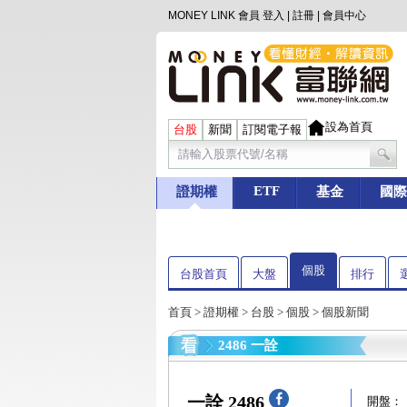
MONEY LINK 會員
登入
|
註冊
|
會員中心
設為首頁
台股
新聞
訂閱電子報
ETF
證期權
基金
國際
個股
台股首頁
大盤
排行
首頁
>
證期權
>
台股
>
個股
> 個股新聞
2486 一詮
一詮 2486
開盤：