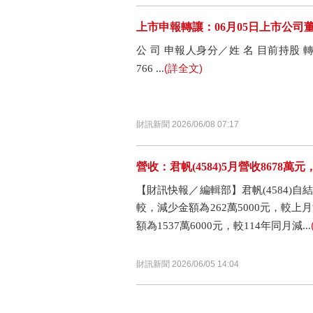
上市申報轉讓：06月05日上市公
公 司 申報人身分／姓 名 目前持股 轉
(詳全文)
766 ...
財訊新聞 2026/06/08 07:17
營收：君帆(4584)5月營收8678萬元，
【財訊快報／編輯部】君帆(4584)自結1
較，減少金額為262萬5000元，較上月
額為1537萬6000元，較114年同月減...
財訊新聞 2026/06/05 14:04