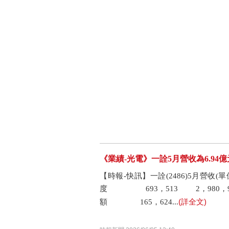
《業績-光電》一詮5月營收為6.94億元
【時報-快訊】一詮(2486)5月營
度 693，513 2，980，91
(詳全文)
額 165，624...