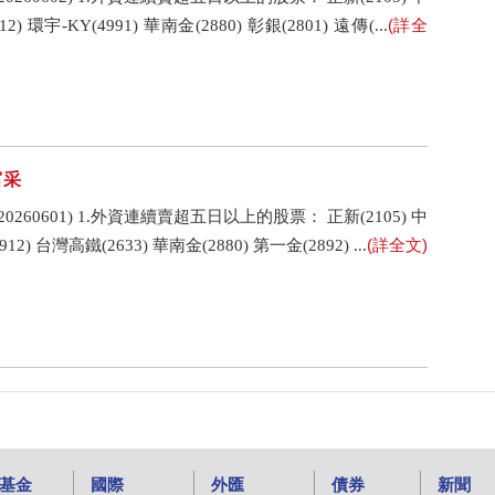
(詳全
2) 環宇-KY(4991) 華南金(2880) 彰銀(2801) 遠傳(...
富采
60601) 1.外資連續賣超五日以上的股票： 正新(2105) 中
(詳全文)
12) 台灣高鐵(2633) 華南金(2880) 第一金(2892) ...
基金
國際
外匯
債券
新聞