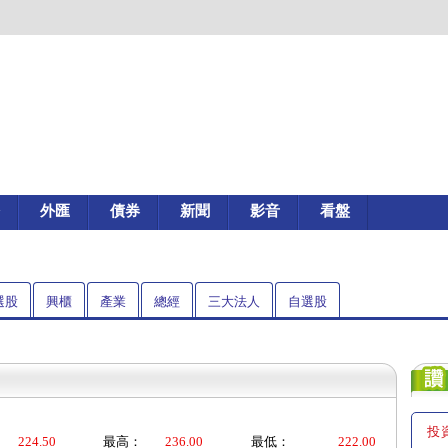
外匯
債券
新聞
影音
看盤
選股
興櫃
產業
總經
三大法人
自選股
投
224.50
最高：
236.00
最低：
222.00