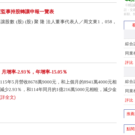
©精誠
註：交易
司董監事持股轉讓申報一覽表
鉅額、
讓股數 (股) (股) 聚 隆 法人董事代表人／周文東1，058，
看
綜合
同業
評比
月增率-2.93％，年增率-15.05％
綜合
15年5月營收8678萬9000元，和上個月的8941萬4000元相
減少2.93％，和114年同月的1億216萬5000元相較，減少金
同業
(詳全文)
評比
推薦
點閱