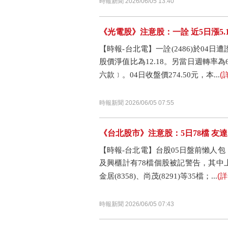
時報新聞 2026/06/05 13:40
《光電股》注意股：一詮 近5日漲5.
【時報-台北電】一詮(2486)於04日
股價淨值比為12.18。另當日週轉率
(
六款﹞。04日收盤價274.50元，本...
時報新聞 2026/06/05 07:55
《台北股市》注意股：5日78檔 
【時報-台北電】台股05日盤前懶人
及興櫃計有78檔個股被記警告，其中上市有明
(
金居(8358)、尚茂(8291)等35檔；...
時報新聞 2026/06/05 07:43