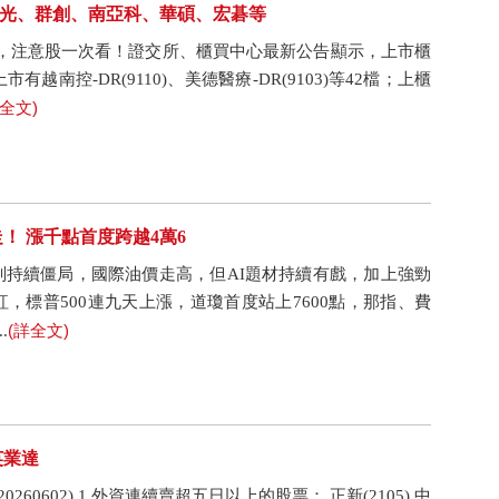
大立光、群創、南亞科、華碩、宏碁等
包，注意股一次看！證交所、櫃買中心最新公告顯示，上市櫃
越南控-DR(9110)、美德醫療-DR(9103)等42檔；上櫃
詳全文)
！ 漲千點首度跨越4萬6
判持續僵局，國際油價走高，但AI題材持續有戲，加上強勁
，標普500連九天上漲，道瓊首度站上7600點，那指、費
(詳全文)
.
英業達
60602) 1.外資連續賣超五日以上的股票： 正新(2105) 中