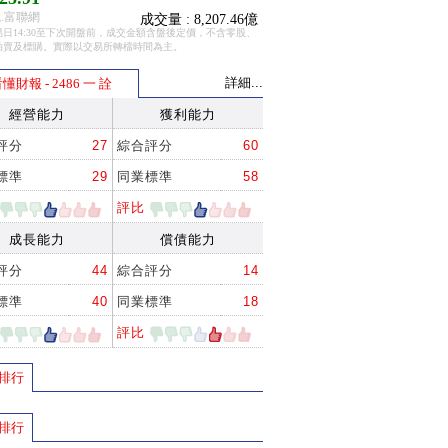
.富聯網
成交量 : 8,207.46億
日14:30至下次開盤前，成交金額含盤後定價，不含零股、
拍賣及標購。實際以交易所轉檔時間為主。
詳細...
懂財報 - 2486 一 詮
經營能力
獲利能力
評分
27
綜合評分
60
標準
29
同業標準
58
評比
成長能力
償債能力
評分
44
綜合評分
14
標準
40
同業標準
18
評比
排行
排行