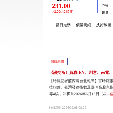
231.00
昨收：
△2.00(△0.87%)
總量：
當日走勢
價量明細
技術線圖
個股新聞
《證交所》貿聯-KY、創意、南電、
【時報記者莊丙農台北報導】富時羅素
技指數、臺灣發達指數及臺灣高股息指數
(
等4檔，並將自2026年6月18日（星...
時報新聞 2026/06/08 08:09