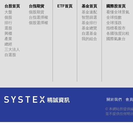
台股首頁
台指期貨
ETF首頁
基金首頁
國際股首頁
大盤
個股期貨
基金速配
看懂全球景氣
個股
台指選擇權
智慧篩選
全球指數
排行
個股選擇權
基金排行
全球漲跌
選股
基金總覽
指標看股市
興櫃
自選基金
各國強度比較
產業
我的組合
國際氣象台
總經
三大法人
自選股
關於我們
會
｜
｜
© 本網站所提供
並不提供任何明