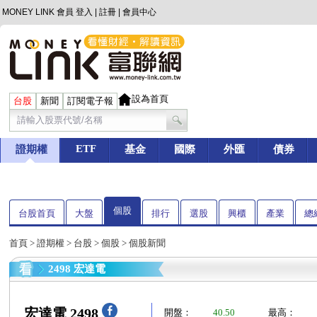
MONEY LINK 會員
登入
|
註冊
|
會員中心
設為首頁
台股
新聞
訂閱電子報
ETF
證期權
基金
國際
外匯
債券
個股
台股首頁
大盤
排行
選股
興櫃
產業
總
首頁
>
證期權
>
台股
>
個股
> 個股新聞
2498 宏達電
宏達電 2498
開盤：
40.50
最高：