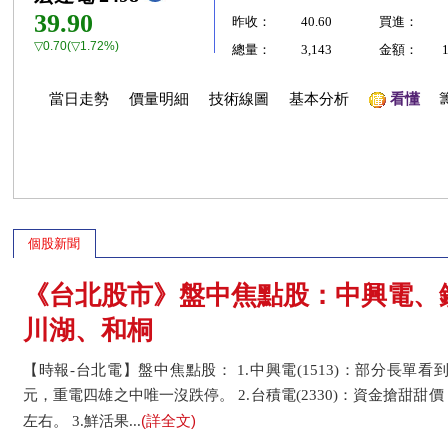
39.90
昨收：
40.60
買進：
▽0.70(▽1.72%)
總量：
3,143
金額：
當日走勢
價量明細
技術線圖
基本分析
看懂
個股新聞
《台北股市》盤中焦點股：中興電、
川湖、和桐
【時報-台北電】盤中焦點股： 1.中興電(1513)：部分長單看到
元，重電四雄之中唯一沒跌停。 2.台積電(2330)：資金搶甜
(詳全文)
左右。 3.鮮活果...