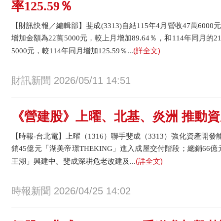
率125.59％
【財訊快報／編輯部】斐成(3313)自結115年4月營收47萬6000
增加金額為22萬5000元，較上月增加89.64％，和114年同月的2
(詳全文)
5000元，較114年同月增加125.59％...
財訊新聞 2026/05/11 14:51
《營建股》上曜、北基、炎洲 推動
【時報-台北電】上曜（1316）聯手斐成（3313）強化資產開
銷45億元「湖美帝璟THEKING」進入成屋交付階段；總銷66
(詳全文)
王湖」興建中。斐成深耕危老改建及...
時報新聞 2026/04/25 14:02