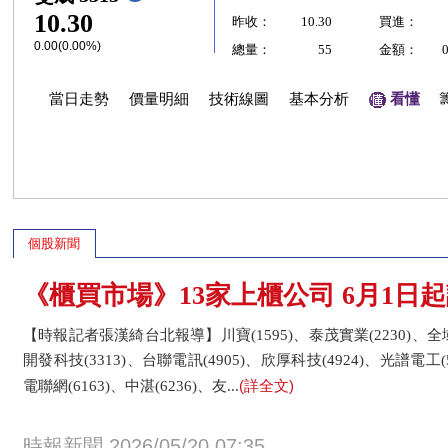
10.30
昨收：
10.30
買進：
0.00(0.00%)
總量：
55
金額：
當日走勢
價量明細
技術線圖
基本分析
看懂
個股新聞
《櫃買市場》13家上櫃公司 6月1日
【時報記者張漢綺台北報導】川寶(1595)、泰茂實業(2230)、全域(
開發科技(3313)、台聯電訊(4905)、欣厚科技(4924)、光譜電工(
(詳全文)
電聯網(6163)、中湛(6236)、友...
時報新聞 2026/05/20 07:35