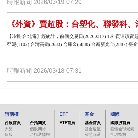
時報新聞 2026/03/19 07:29
《外資》賣超股：台塑化、聯發科、
【時報-台北電】經統計，前個交易日(20260317) 1.外資連續賣
亞泥(1102) 台灣高鐵(2633) 合庫金(5880) 台新新光金(2887) 臺企銀(
時報新聞 2026/03/18 07:31
證期權
ETF
基金
國際
台股首頁
台指期貨
ETF首頁
基金首頁
國際股首頁
大盤
個股期貨
基金速配
看懂全球景氣
個股
台指選擇權
智慧篩選
全球指數