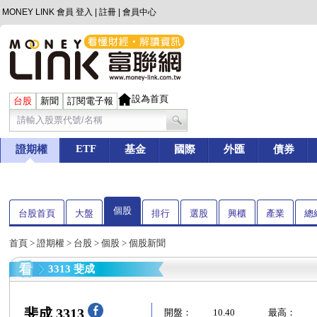
MONEY LINK 會員
登入
|
註冊
|
會員中心
設為首頁
台股
新聞
訂閱電子報
ETF
證期權
基金
國際
外匯
債券
個股
台股首頁
大盤
排行
選股
興櫃
產業
總
首頁
>
證期權
>
台股
>
個股
> 個股新聞
3313 斐成
斐成 3313
開盤：
10.40
最高：