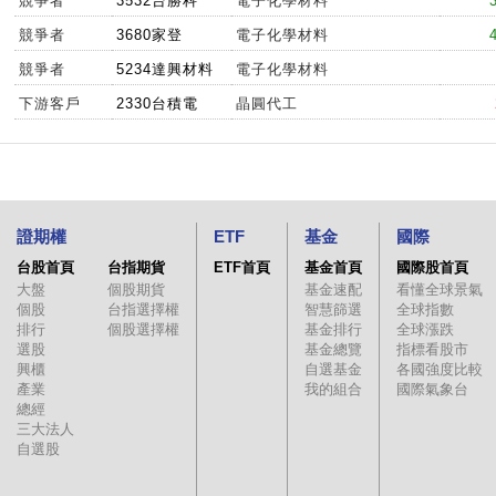
競爭者
3532台勝科
電子化學材料
12:54:05
811
813
81
競爭者
3680家登
電子化學材料
12:53:55
812
813
81
競爭者
5234達興材料
電子化學材料
12:53:53
813
814
81
下游客戶
2330台積電
晶圓代工
12:53:49
814
817
81
12:53:30
813
816
81
12:53:29
813
816
81
12:53:14
813
816
81
證期權
ETF
基金
國際
12:52:12
815
819
81
台股首頁
台指期貨
ETF首頁
基金首頁
國際股首頁
12:51:54
816
819
81
大盤
個股期貨
基金速配
看懂全球景氣
12:51:36
814
818
81
個股
台指選擇權
智慧篩選
全球指數
排行
個股選擇權
基金排行
全球漲跌
12:50:59
814
816
81
選股
基金總覽
指標看股市
12:50:34
814
815
81
興櫃
自選基金
各國強度比較
產業
我的組合
國際氣象台
12:50:15
814
816
81
總經
三大法人
12:49:49
815
816
81
自選股
12:48:28
814
816
81
12:47:42
813
816
81