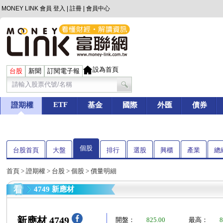
MONEY LINK 會員
登入
|
註冊
|
會員中心
設為首頁
台股
新聞
訂閱電子報
ETF
證期權
基金
國際
外匯
債券
個股
台股首頁
大盤
排行
選股
興櫃
產業
總
首頁
>
證期權
>
台股
>
個股
> 價量明細
4749 新應材
新應材 4749
開盤：
825.00
最高：
8