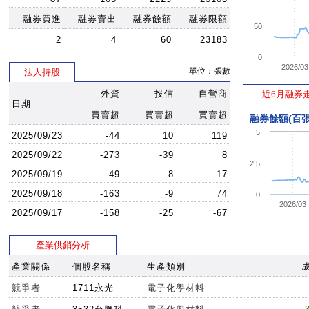
13:00:59
811
815
81
融券買進
融券賣出
融券餘額
融券限額
50
13:00:01
810
814
81
2
4
60
23183
12:58:29
810
813
81
0
2026/03
單位：張數
法人持股
12:58:12
810
811
81
外資
投信
自營商
12:57:48
810
811
近6月融券
81
日期
12:57:09
810
811
81
買賣超
買賣超
買賣超
融券餘額(百張
12:56:45
809
811
81
5
2025/09/23
-44
10
119
12:55:59
808
811
81
2025/09/22
-273
-39
8
2.5
12:55:40
808
809
80
2025/09/19
49
-8
-17
12:55:31
809
810
80
2025/09/18
-163
-9
74
0
2026/03
12:55:20
809
811
80
2025/09/17
-158
-25
-67
12:55:20
810
811
81
產業供銷分析
12:55:08
810
811
81
產業關係
個股名稱
生產類別
12:55:07
810
811
81
12:54:07
811
813
81
競爭者
1711永光
電子化學材料
12:54:07
811
813
81