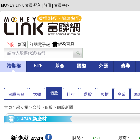
MONEY LINK 會員
登入
|
註冊
|
會員中心
設為首頁
台股
新聞
訂閱電子報
ETF
證期權
基金
國際
外匯
債券
個股
台股首頁
大盤
排行
選股
興櫃
產業
總
首頁
>
證期權
>
台股
>
個股
> 個股新聞
4749 新應材
新應材 4749
開盤：
825.00
最高：
8