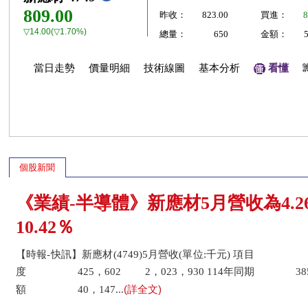
809.00
昨收：
823.00
買進：
8
▽14.00(▽1.70%)
總量：
650
金額：
當日走勢
價量明細
技術線圖
基本分析
看懂
個股新聞
《業績-半導體》新應材5月營收為4.
10.42％
【時報-快訊】新應材(4749)5月營收(單位:千元) 項目 
度 425，602 2，023，930 114年同期 385，
(詳全文)
額 40，147...