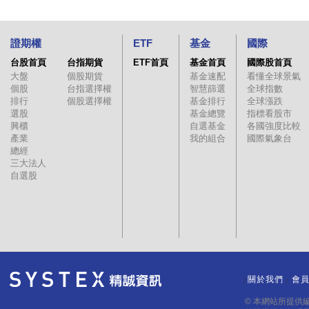
證期權
ETF
基金
國際
台股首頁
台指期貨
ETF首頁
基金首頁
國際股首頁
大盤
個股期貨
基金速配
看懂全球景氣
個股
台指選擇權
智慧篩選
全球指數
排行
個股選擇權
基金排行
全球漲跌
選股
基金總覽
指標看股市
興櫃
自選基金
各國強度比較
產業
我的組合
國際氣象台
總經
三大法人
自選股
關於我們
會
｜
｜
© 本網站所提供