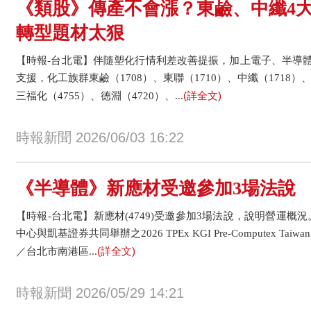
《類股》傳產不會漲？東鹼、中纖4
轉型題材太狠
【時報-台北電】伴隨塑化行情利差改善提振，加上電子、半導
支援，化工族群東鹼（1708）、東聯（1710）、中纖（1718）、
(詳全文)
三福化（4755）、德淵（4720）、...
時報新聞 2026/06/03 16:22
《半導體》新應材受邀參加3場法說
【時報-台北電】新應材(4749)受邀參加3場法說，說明營運概況。
中心與凱基證券共同舉辦之2026 TPEx KGI Pre-Computex Taiwa
(詳全文)
／台北市南港區...
時報新聞 2026/05/29 14:21