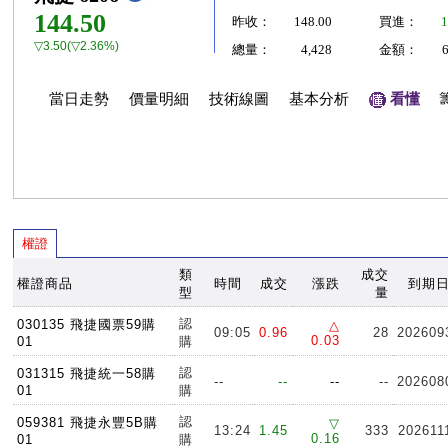
144.50
昨收：
148.00
買進：
1
▽3.50(▽2.36%)
總量：
4,428
金額：
當日走勢
價量明細
技術線圖
基本分析
看懂
權證
類
成交
權證商品
時間
成交
漲跌
到期
型
量
認
030135 飛捷國票59購
△
09:05
0.96
28
202609
0.03
01
購
認
031315 飛捷統一58購
--
--
--
--
202608
01
購
認
059381 飛捷永豐5B購
▽
13:24
1.45
333
202611
0.16
01
購