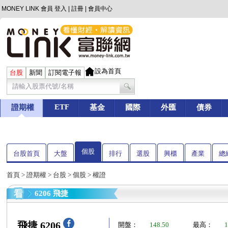
MONEY LINK 會員
登入
|
註冊
|
會員中心
設為首頁
台股
新聞
訂閱電子報
ETF
證期權
基金
國際
外匯
債券
個股
台股首頁
大盤
排行
選股
興櫃
產業
總
首頁
>
證期權
>
台股
>
個股
> 權證
6206 飛捷
飛捷 6206
開盤：
148.50
最高：
1