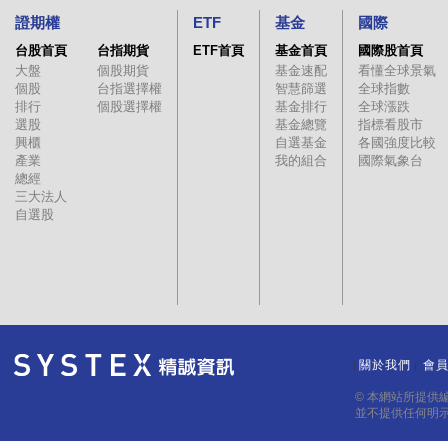
證期權
ETF
基金
國際
台股首頁
台指期貨
ETF首頁
基金首頁
國際股首頁
大盤
個股期貨
基金速配
看懂全球景氣
個股
台指選擇權
智慧篩選
全球指數
排行
個股選擇權
基金排行
全球漲跌
選股
基金總覽
指標看股市
興櫃
自選基金
各國強度比較
產業
我的組合
國際氣象台
總經
三大法人
自選股
關於我們
會
｜
｜
© 本網站所提供
並不提供任何明