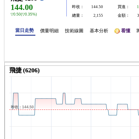
144.00
昨收：
144.50
買進：
1
▽0.50(▽0.35%)
總量：
2,155
金額：
當日走勢
價量明細
技術線圖
基本分析
看懂