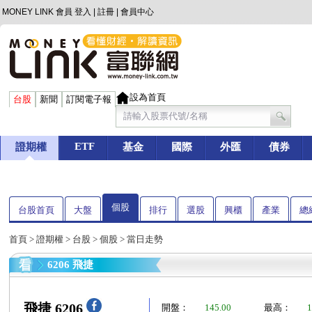
MONEY LINK 會員
登入
|
註冊
|
會員中心
設為首頁
台股
新聞
訂閱電子報
ETF
證期權
基金
國際
外匯
債券
個股
台股首頁
大盤
排行
選股
興櫃
產業
總
首頁
>
證期權
>
台股
>
個股
> 當日走勢
6206 飛捷
飛捷 6206
開盤：
145.00
最高：
1