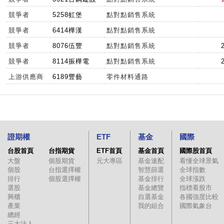
競爭者
5258虹堡
點對點銷售系統
競爭者
6414樺漢
點對點銷售系統
競爭者
8076伍豐
點對點銷售系統
競爭者
8114振樺電
點對點銷售系統
上游供應商
6189豐藝
零件材料通路
證期權
ETF
基金
國際
台股首頁
台指期貨
ETF首頁
基金首頁
國際股首頁
大盤
個股期貨
元大專區
基金速配
看懂全球景氣
個股
台指選擇權
智慧篩選
全球指數
排行
個股選擇權
基金排行
全球漲跌
選股
基金總覽
指標看股市
興櫃
自選基金
各國強度比較
產業
我的組合
國際氣象台
總經
三大法人