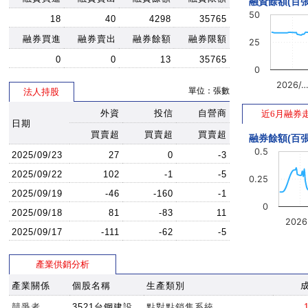
融資餘額(百張
50
18
40
4298
35765
融券買進
融券賣出
融券餘額
融券限額
25
0
0
13
35765
0
2026/
單位：張數
法人持股
外資
投信
自營商
近6月融券
日期
買賣超
買賣超
買賣超
融券餘額(百張
0.5
2025/09/23
27
0
-3
2025/09/22
102
-1
-5
0.25
2025/09/19
-46
-160
-1
0
2025/09/18
81
-83
11
202
2025/09/17
-111
-62
-5
產業供銷分析
產業關係
個股名稱
生產類別
競爭者
3521台鋼建設
點對點銷售系統