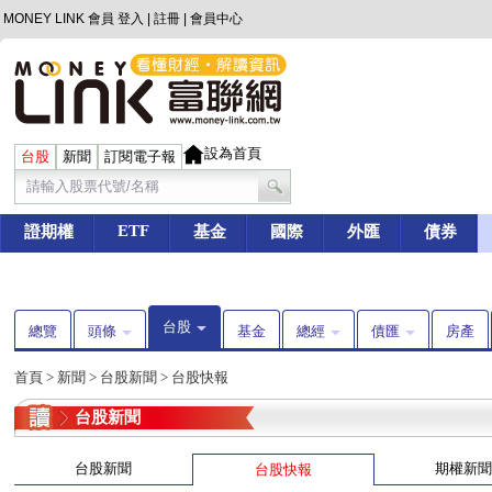
MONEY LINK 會員
登入
|
註冊
|
會員中心
設為首頁
台股
新聞
訂閱電子報
ETF
證期權
基金
國際
外匯
債券
台股
總覽
頭條
基金
總經
債匯
房產
首頁
>
新聞
>
台股新聞
>
台股快報
台股新聞
台股新聞
期權新聞
台股快報