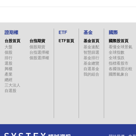
證期權
ETF
基金
國際
台股首頁
台指期貨
ETF首頁
基金首頁
國際股首頁
大盤
個股期貨
基金速配
看懂全球景氣
個股
台指選擇權
智慧篩選
全球指數
排行
個股選擇權
基金排行
全球漲跌
選股
基金總覽
指標看股市
興櫃
自選基金
各國強度比較
產業
我的組合
國際氣象台
總經
三大法人
自選股