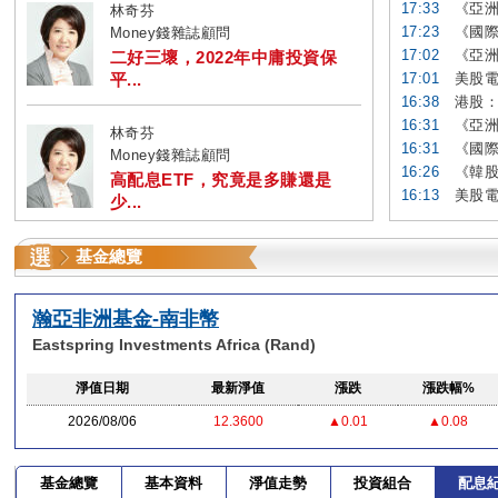
17:33
《亞洲
林奇芬
17:23
《國際
Money錢雜誌顧問
17:02
《亞洲
二好三壞，2022年中庸投資保
平...
17:01
美股電
16:38
港股：
16:31
《亞洲
林奇芬
16:31
《國際
Money錢雜誌顧問
16:26
《韓股
高配息ETF，究竟是多賺還是
16:13
美股電
少...
基金總覽
瀚亞非洲基金-南非幣
Eastspring Investments Africa (Rand)
淨值日期
最新淨值
漲跌
漲跌幅%
2026/08/06
12.3600
▲0.01
▲0.08
基金總覽
基本資料
淨值走勢
投資組合
配息