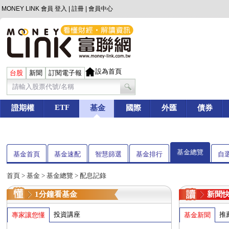
MONEY LINK 會員
登入
|
註冊
|
會員中心
設為首頁
台股
新聞
訂閱電子報
ETF
證期權
基金
國際
外匯
債券
基金總覽
基金首頁
基金速配
智慧篩選
基金排行
自
首頁
>
基金
> 基金總覽 > 配息記錄
1分鐘看基金
新聞
投資講座
推
專家讓您懂
基金新聞