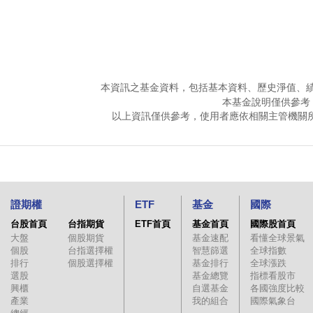
本資訊之基金資料，包括基本資料、歷史淨值、
本基金說明僅供參考
以上資訊僅供參考，使用者應依相關主管機關
證期權
ETF
基金
國際
台股首頁
台指期貨
ETF首頁
基金首頁
國際股首頁
大盤
個股期貨
基金速配
看懂全球景氣
個股
台指選擇權
智慧篩選
全球指數
排行
個股選擇權
基金排行
全球漲跌
選股
基金總覽
指標看股市
興櫃
自選基金
各國強度比較
產業
我的組合
國際氣象台