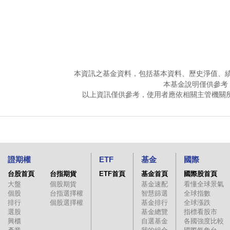
本資訊之基金資料，包括基本資料、歷史淨值、
本基金說明僅供參考
以上資訊僅供參考，使用者應依相關主管機關
證期權
ETF
基金
國際
台股首頁
台指期貨
ETF首頁
基金首頁
國際股首頁
大盤
個股期貨
基金速配
看懂全球景氣
個股
台指選擇權
智慧篩選
全球指數
排行
個股選擇權
基金排行
全球漲跌
選股
基金總覽
指標看股市
興櫃
自選基金
各國強度比較