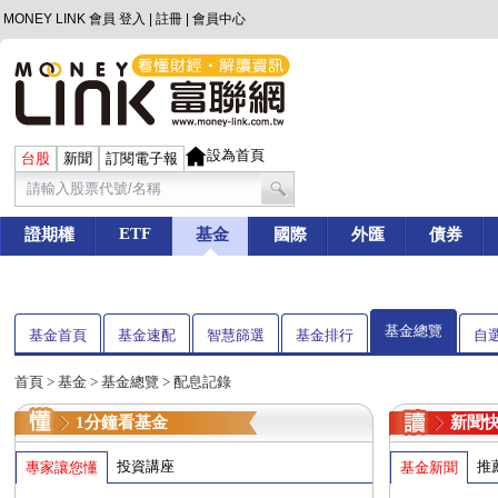
MONEY LINK 會員
登入
|
註冊
|
會員中心
設為首頁
台股
新聞
訂閱電子報
ETF
證期權
基金
國際
外匯
債券
基金總覽
基金首頁
基金速配
智慧篩選
基金排行
自
首頁
>
基金
> 基金總覽 > 配息記錄
1分鐘看基金
新聞
投資講座
推
專家讓您懂
基金新聞