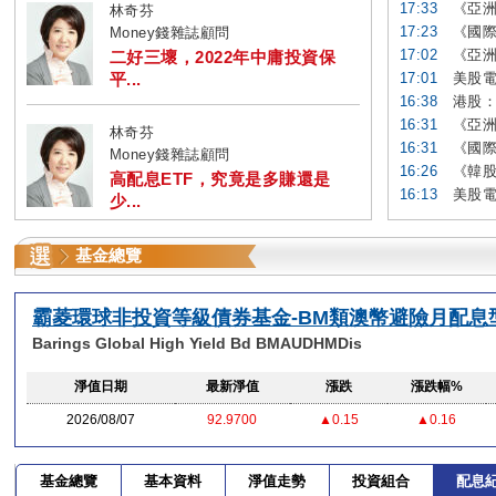
17:33
《亞洲
林奇芬
17:23
《國際
Money錢雜誌顧問
17:02
《亞洲
二好三壞，2022年中庸投資保
平...
17:01
美股電
16:38
港股：
16:31
《亞洲
林奇芬
16:31
《國際
Money錢雜誌顧問
16:26
《韓股
高配息ETF，究竟是多賺還是
16:13
美股電
少...
基金總覽
霸菱環球非投資等級債券基金-BM類澳幣避險月配息
Barings Global High Yield Bd BMAUDHMDis
淨值日期
最新淨值
漲跌
漲跌幅%
2026/08/07
92.9700
▲0.15
▲0.16
基金總覽
基本資料
淨值走勢
投資組合
配息