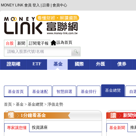
MONEY LINK 會員
登入
|
註冊
|
會員中心
設為首頁
台股
新聞
訂閱電子報
ETF
證期權
基金
國際
外匯
債券
基金總覽
基金首頁
基金速配
智慧篩選
基金排行
自
首頁
>
基金
> 基金總覽 > 淨值走勢
1分鐘看基金
新聞
投資講座
推
專家讓您懂
基金新聞