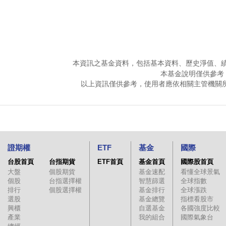
本資訊之基金資料，包括基本資料、歷史淨值、
本基金說明僅供參考
以上資訊僅供參考，使用者應依相關主管機關
證期權
ETF
基金
國際
台股首頁
台指期貨
ETF首頁
基金首頁
國際股首頁
大盤
個股期貨
基金速配
看懂全球景氣
個股
台指選擇權
智慧篩選
全球指數
排行
個股選擇權
基金排行
全球漲跌
選股
基金總覽
指標看股市
興櫃
自選基金
各國強度比較
產業
我的組合
國際氣象台