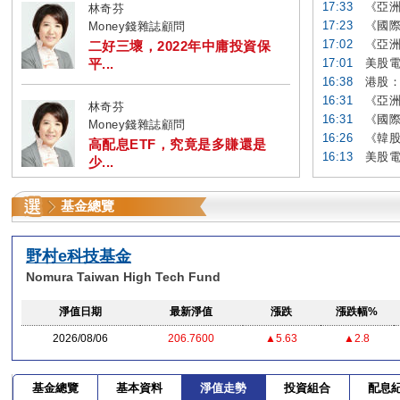
17:33
《亞洲
林奇芬
17:23
《國際
Money錢雜誌顧問
17:02
《亞洲
二好三壞，2022年中庸投資保
平...
17:01
美股電
16:38
港股：
16:31
《亞洲
林奇芬
16:31
《國際
Money錢雜誌顧問
16:26
《韓股
高配息ETF，究竟是多賺還是
16:13
美股電
少...
基金總覽
野村e科技基金
Nomura Taiwan High Tech Fund
淨值日期
最新淨值
漲跌
漲跌幅%
2026/08/06
206.7600
▲5.63
▲2.8
基金總覽
基本資料
淨值走勢
投資組合
配息