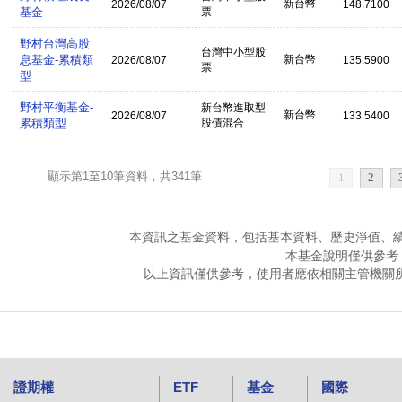
新台幣
2026/08/07
148.7100
基金
票
野村台灣高股
台灣中小型股
息基金-累積類
新台幣
2026/08/07
135.5900
票
型
野村平衡基金-
新台幣進取型
新台幣
2026/08/07
133.5400
累積類型
股債混合
顯示第1至10筆資料，共341筆
1
2
本資訊之基金資料，包括基本資料、歷史淨值、
本基金說明僅供參考
以上資訊僅供參考，使用者應依相關主管機關
證期權
ETF
基金
國際