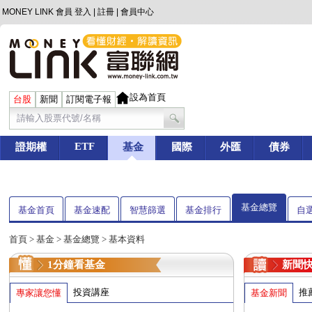
MONEY LINK 會員
登入
|
註冊
|
會員中心
設為首頁
台股
新聞
訂閱電子報
ETF
證期權
基金
國際
外匯
債券
基金總覽
基金首頁
基金速配
智慧篩選
基金排行
自
首頁
>
基金
> 基金總覽 > 基本資料
1分鐘看基金
新聞
投資講座
推
專家讓您懂
基金新聞