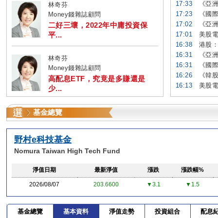
17:33
《亞洲
林奇芬
17:23
《國際
Money錢雜誌顧問
17:02
《亞洲
二好三壞，2022年中庸投資保
平...
17:01
美股電
16:38
港股：
16:31
《亞洲
林奇芬
16:31
《國際
Money錢雜誌顧問
16:26
《韓股
高配息ETF，究竟是多賺還是
16:13
美股電
少...
基金總覽
野村e科技基金
Nomura Taiwan High Tech Fund
淨值日期
最新淨值
漲跌
漲跌幅%
2026/08/07
203.6600
▼3.1
▼1.5
基金總覽
基本資料
淨值走勢
投資組合
配息