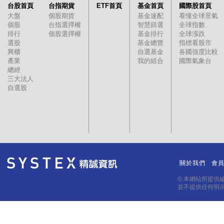
台股首頁
台指期貨
ETF首頁
基金首頁
國際股首頁
大盤
個股期貨
基金速配
看懂全球景氣
個股
台指選擇權
智慧篩選
全球指數
排行
個股選擇權
基金排行
全球漲跌
選股
基金總覽
指標看股市
興櫃
自選基金
各國強度比較
產業
我的組合
國際氣象台
總經
三大法人
自選股
關於我們
會
｜
｜
© 本網站所提供
並不提供任何明