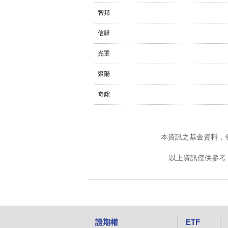
智邦
信驊
光罩
聚陽
奇鋐
本資訊之基金資料，
以上資訊僅供參考
證期權
ETF