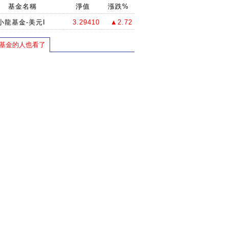
基金名稱
淨值
漲跌%
小龍基金-美元I
3.29410
▲2.72
基金的人也看了