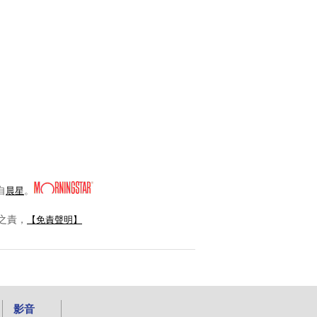
自
。
晨星
之責，
【免責聲明】
影音