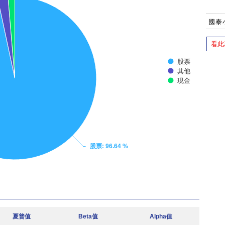
國泰
看此
股票
其他
現金
股票
: 96.64 %
夏普值
Beta值
Alpha值