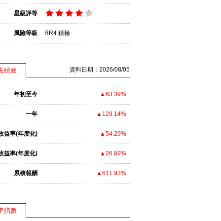
星級評等
風險等級
RR4 積極
資料日期：2026/08/05
去績效
年初至今
▲63.39%
一年
▲129.14%
收益率(年度化)
▲54.29%
收益率(年度化)
▲26.89%
累積報酬
▲611.93%
準指數