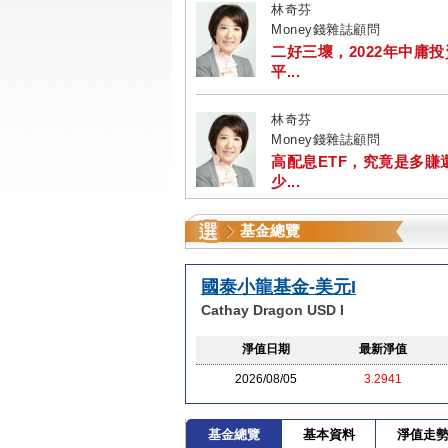
林奇芬
Money錢雜誌顧問
二好三壞，2022年中庸
平...
林奇芬
Money錢雜誌顧問
高配息ETF，究竟是多賺
少...
基金總覽
國泰小龍基金-美元I
Cathay Dragon USD I
淨值日期
最新淨值
2026/08/05
3.2941
基金總覽
基本資料
淨值走