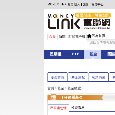
MONEY LINK 會員
登入
|
註冊
|
會員中心
設為首頁
台股
新聞
訂閱電子報
ETF
證期權
基金
國際
基金首頁
基金速配
智慧篩選
首頁
>
基金
> 基金總覽
1分鐘看基金
投資講座
專家讓您懂