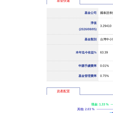
基金快遞
基金公司
國泰證券
淨值
3.29410
(2026/08/05)
基金類別
台灣中小
本年迄今收益%
63.39
申購手續費率
0.01%
基金管理費率
0.75%
資產配置
現金
: 1.33 %
其他
: 2.03 %