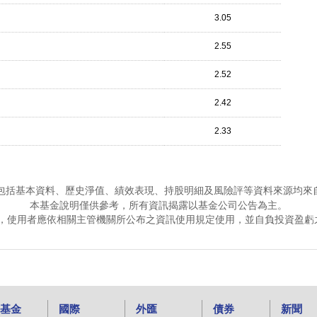
3.05
2.55
2.52
2.42
2.33
包括基本資料、歷史淨值、績效表現、持股明細及風險評等資料來源均來
本基金說明僅供參考，所有資訊揭露以基金公司公告為主。
，使用者應依相關主管機關所公布之資訊使用規定使用，並自負投資盈虧
基金
國際
外匯
債券
新聞