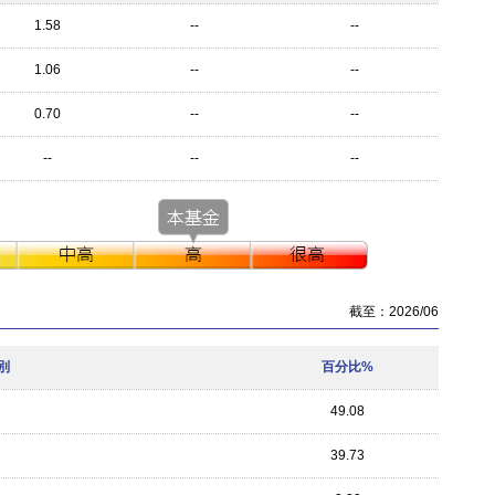
1.58
--
--
1.06
--
--
0.70
--
--
--
--
--
截至：2026/06
別
百分比%
49.08
39.73