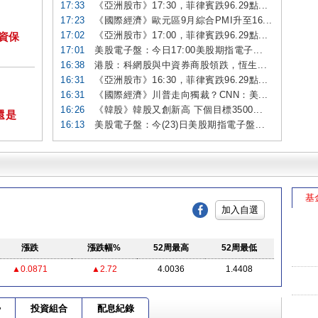
17:33
《亞洲股市》17:30，菲律賓跌96.29點...
17:23
《國際經濟》歐元區9月綜合PMI升至16...
17:02
《亞洲股市》17:00，菲律賓跌96.29點...
投資保
17:01
美股電子盤：今日17:00美股期指電子...
16:38
港股：科網股與中資券商股領跌，恆生...
16:31
《亞洲股市》16:30，菲律賓跌96.29點...
16:31
《國際經濟》川普走向獨裁？CNN：美...
16:26
《韓股》韓股又創新高 下個目標3500...
還是
16:13
美股電子盤：今(23)日美股期指電子盤...
基
加入自選
漲跌
漲跌幅%
52周最高
52周最低
▲0.0871
▲2.72
4.0036
1.4408
勢
投資組合
配息紀錄