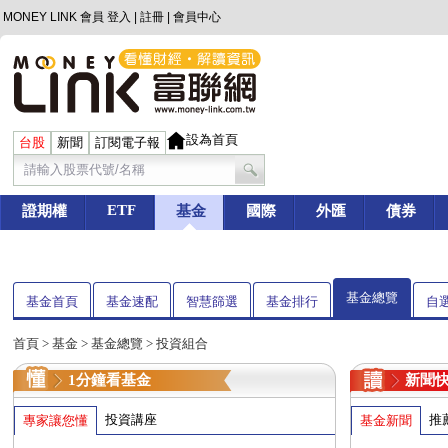
MONEY LINK 會員
登入
|
註冊
|
會員中心
設為首頁
台股
新聞
訂閱電子報
ETF
證期權
基金
國際
外匯
債券
基金總覽
基金首頁
基金速配
智慧篩選
基金排行
自
首頁
>
基金
> 基金總覽 > 投資組合
1分鐘看基金
新聞
投資講座
推
專家讓您懂
基金新聞