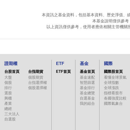
本資訊之基金資料，包括基本資料、歷史淨值、
本基金說明僅供參考
以上資訊僅供參考，使用者應依相關主管機關
證期權
ETF
基金
國際
台股首頁
台指期貨
ETF首頁
基金首頁
國際股首頁
大盤
個股期貨
基金速配
看懂全球景氣
個股
台指選擇權
智慧篩選
全球指數
排行
個股選擇權
基金排行
全球漲跌
選股
基金總覽
指標看股市
興櫃
自選基金
各國強度比較
產業
我的組合
國際氣象台
總經
三大法人
自選股