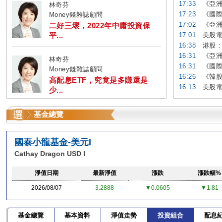
17:33
《亞洲
林奇芬
17:23
《國際
Money錢雜誌顧問
17:02
《亞洲
二好三壞，2022年中庸投資保
平...
17:01
美股電
16:38
港股：
16:31
《亞洲
林奇芬
16:31
《國際
Money錢雜誌顧問
16:26
《韓股
高配息ETF，究竟是多賺還是
16:13
美股電
少...
基金總覽
國泰小龍基金-美元I
Cathay Dragon USD I
淨值日期
最新淨值
漲跌
漲跌幅%
2026/08/07
3.2888
▼0.0605
▼1.81
基金總覽
基本資料
淨值走勢
投資組合
配息