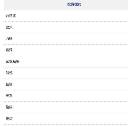
投資標的
台積電
健策
力旺
嘉澤
家登精密
智邦
信驊
光罩
聚陽
奇鋐