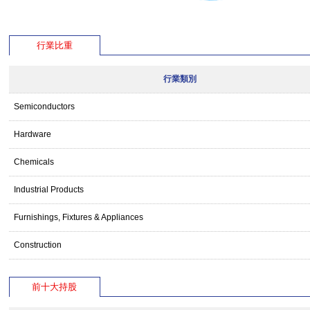
行業比重
行業類別
Semiconductors
Hardware
Chemicals
Industrial Products
Furnishings, Fixtures & Appliances
Construction
前十大持股