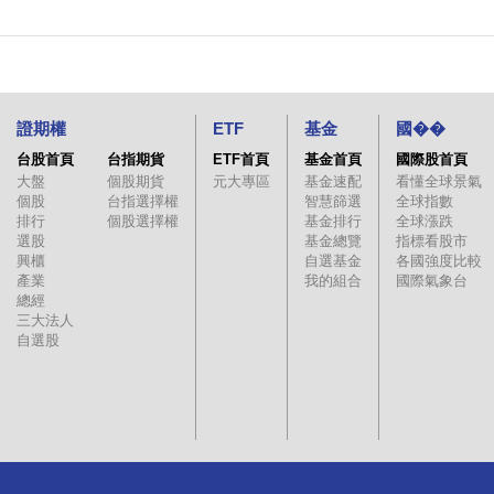
證期權
ETF
基金
國��
台股首頁
台指期貨
ETF首頁
基金首頁
國際股首頁
大盤
個股期貨
元大專區
基金速配
看懂全球景氣
個股
台指選擇權
智慧篩選
全球指數
排行
個股選擇權
基金排行
全球漲跌
選股
基金總覽
指標看股市
興櫃
自選基金
各國強度比較
產業
我的組合
國際氣象台
總經
三大法人
自選股