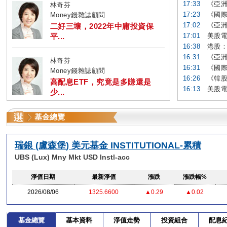
17:33
《亞洲
林奇芬
17:23
《國際
Money錢雜誌顧問
17:02
《亞洲
二好三壞，2022年中庸投資保
平...
17:01
美股電
16:38
港股：
16:31
《亞洲
林奇芬
16:31
《國際
Money錢雜誌顧問
16:26
《韓股
高配息ETF，究竟是多賺還是
16:13
美股電
少...
基金總覽
瑞銀 (盧森堡) 美元基金 INSTITUTIONAL-累積
UBS (Lux) Mny Mkt USD Instl-acc
淨值日期
最新淨值
漲跌
漲跌幅%
2026/08/06
1325.6600
▲0.29
▲0.02
基金總覽
基本資料
淨值走勢
投資組合
配息