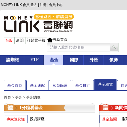
MONEY LINK 會員
登入
|
註冊
|
會員中心
設為首頁
台股
新聞
訂閱電子報
ETF
證期權
基金
國際
外匯
債券
基金總覽
基金首頁
基金速配
智慧篩選
基金排行
自
首頁
>
基金
> 基金總覽
1分鐘看基金
新聞
投資講座
推
專家讓您懂
基金新聞