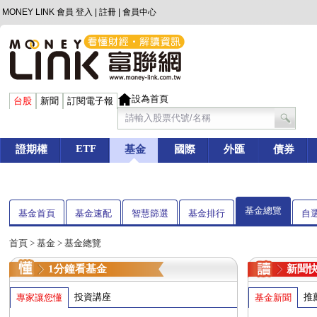
MONEY LINK 會員
登入
|
註冊
|
會員中心
設為首頁
台股
新聞
訂閱電子報
ETF
證期權
基金
國際
外匯
債券
基金總覽
基金首頁
基金速配
智慧篩選
基金排行
自
首頁
>
基金
> 基金總覽
1分鐘看基金
新聞
投資講座
推
專家讓您懂
基金新聞