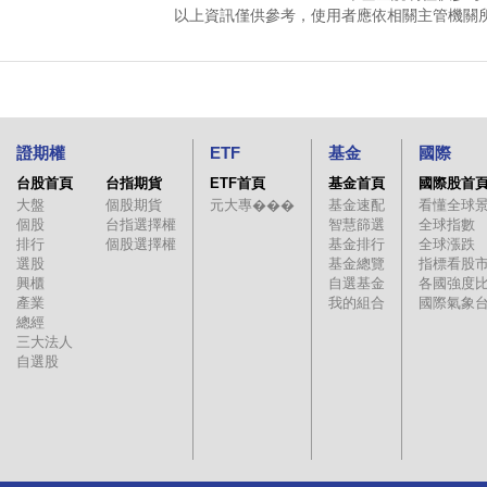
以上資訊僅供參考，使用者應依相關主管機關
證期權
ETF
基金
國際
台股首頁
台指期貨
ETF首頁
基金首頁
國際股首
大盤
個股期貨
元大專���
基金速配
看懂全球
個股
台指選擇權
智慧篩選
全球指數
排行
個股選擇權
基金排行
全球漲跌
選股
基金總覽
指標看股
興櫃
自選基金
各國強度
產業
我的組合
國際氣象
總經
三大法人
自選股