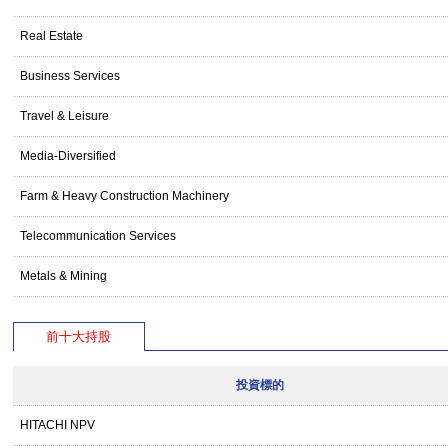
Real Estate
Business Services
Travel & Leisure
Media-Diversified
Farm & Heavy Construction Machinery
Telecommunication Services
Metals & Mining
前十大持股
投資標的
HITACHI NPV