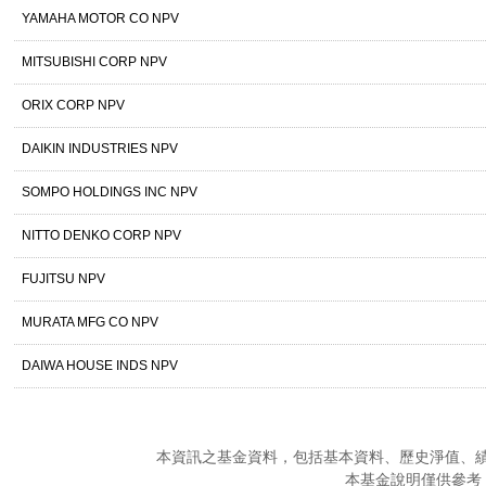
YAMAHA MOTOR CO NPV
MITSUBISHI CORP NPV
ORIX CORP NPV
DAIKIN INDUSTRIES NPV
SOMPO HOLDINGS INC NPV
NITTO DENKO CORP NPV
FUJITSU NPV
MURATA MFG CO NPV
DAIWA HOUSE INDS NPV
本資訊之基金資料，包括基本資料、歷史淨值、
本基金說明僅供參考