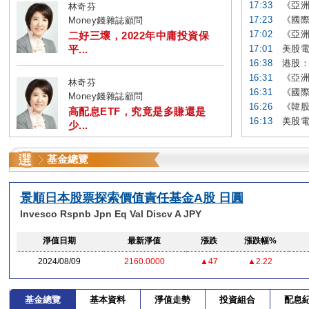
17:33
《亞洲
林奇芬
17:23
《國際
Money錢雜誌顧問
17:02
《亞洲
二好三壞，2022年中庸投資保
平...
17:01
美股電
16:38
港股：
16:31
《亞洲
林奇芬
16:31
《國際
Money錢雜誌顧問
16:26
《韓股
高配息ETF，究竟是多賺還是
16:13
美股電
少...
基金總覽
景順日本股票探索價值責任基金A股 日圓
Invesco Rspnb Jpn Eq Val Discv A JPY
淨值日期
最新淨值
漲跌
漲跌幅%
2024/08/09
2160.0000
▲47
▲2.22
基金總覽
基本資料
淨值走勢
投資組合
配息