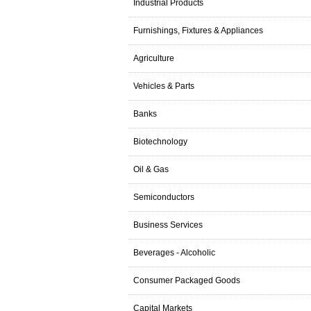
Industrial Products
Furnishings, Fixtures & Appliances
Agriculture
Vehicles & Parts
Banks
Biotechnology
Oil & Gas
Semiconductors
Business Services
Beverages - Alcoholic
Consumer Packaged Goods
Capital Markets