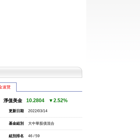
金速覽
淨值美金
10.2804
▼2.52%
更新日期
2022/03/14
基金組別
大中華股債混合
組別排名
46 / 59