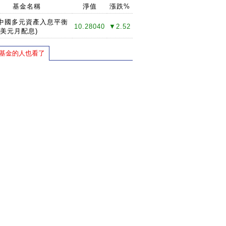
基金名稱
淨值
漲跌%
中國多元資產入息平衡
10.28040
▼2.52
(美元月配息)
基金的人也看了