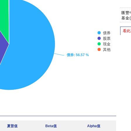
匯豐
基金
看此
債券
股票
現金
其他
債券
: 56.57 %
夏普值
Beta值
Alpha值