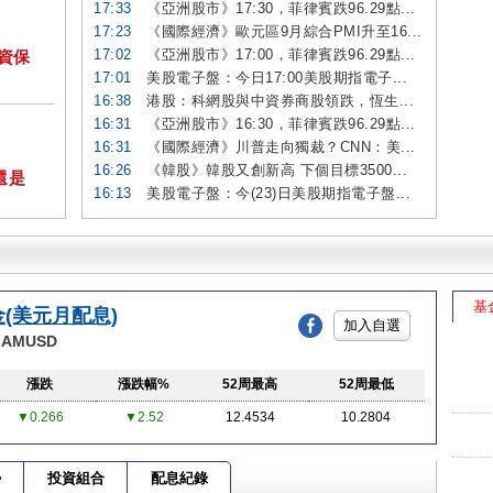
17:33
《亞洲股市》17:30，菲律賓跌96.29點...
17:23
《國際經濟》歐元區9月綜合PMI升至16...
17:02
《亞洲股市》17:00，菲律賓跌96.29點...
投資保
17:01
美股電子盤：今日17:00美股期指電子...
16:38
港股：科網股與中資券商股領跌，恆生...
16:31
《亞洲股市》16:30，菲律賓跌96.29點...
16:31
《國際經濟》川普走向獨裁？CNN：美...
16:26
《韓股》韓股又創新高 下個目標3500...
還是
16:13
美股電子盤：今(23)日美股期指電子盤...
基
(美元月配息)
加入自選
l AMUSD
漲跌
漲跌幅%
52周最高
52周最低
▼0.266
▼2.52
12.4534
10.2804
勢
投資組合
配息紀錄