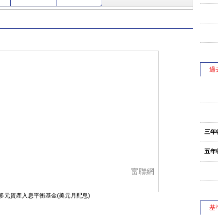
過
三年
五年
富聯網
多元資產入息平衡基金(美元月配息)
基