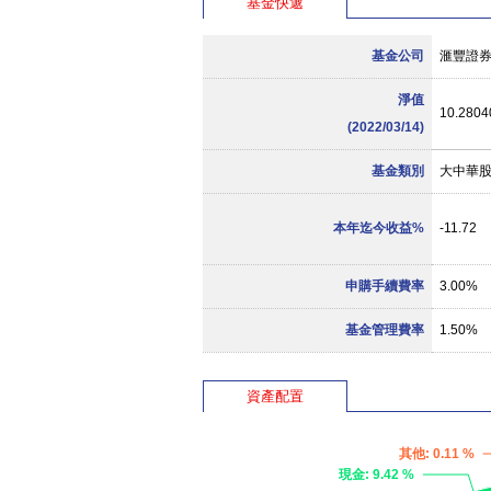
基金快遞
基金公司
滙豐證
淨值
10.2804
(2022/03/14)
基金類別
大中華
本年迄今收益%
-11.72
申購手續費率
3.00%
基金管理費率
1.50%
資產配置
其他
: 0.11 %
現金
: 9.42 %