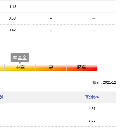
-1.18
--
--
0.53
--
--
0.42
--
--
--
--
--
截至：2021/12
別
百分比%
4.37
3.65