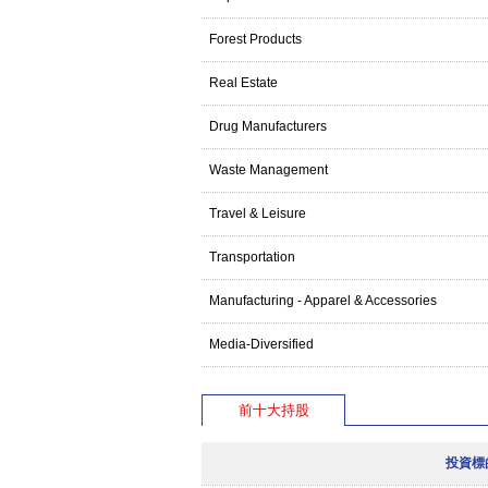
Forest Products
Real Estate
Drug Manufacturers
Waste Management
Travel & Leisure
Transportation
Manufacturing - Apparel & Accessories
Media-Diversified
前十大持股
投資標