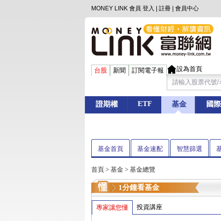
MONEY LINK 會員
登入
|
註冊
|
會員中心
設為首頁
台股
新聞
訂閱電子報
ETF
證期權
基金
國際
基金首頁
基金速配
智慧篩選
首頁
>
基金
> 基金總覽
1分鐘看基金
投資講座
專家讓您懂