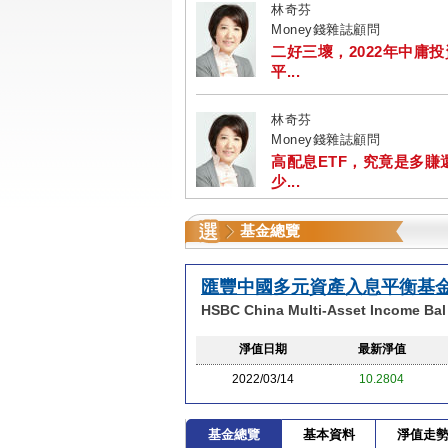
林奇芬
Money錢雜誌顧問
二好三壞，2022年中庸
平...
林奇芬
Money錢雜誌顧問
高配息ETF，究竟是多賺
少...
基金總覽
匯豐中國多元資產入息平衡基金
HSBC China Multi-Asset Income Ba
淨值日期
最新淨值
2022/03/14
10.2804
基金總覽
基本資料
淨值走