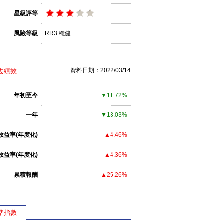
星級評等
風險等級
RR3 穩健
資料日期：2022/03/14
去績效
年初至今
▼11.72%
一年
▼13.03%
收益率(年度化)
▲4.46%
收益率(年度化)
▲4.36%
累積報酬
▲25.26%
準指數