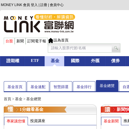
MONEY LINK 會員
登入
|
註冊
|
會員中心
設為首頁
台股
新聞
訂閱電子報
ETF
證期權
基金
國際
外匯
債券
基金總覽
基金首頁
基金速配
智慧篩選
基金排行
自
首頁
>
基金
> 基金總覽
1分鐘看基金
新聞
投資講座
推
專家讓您懂
基金新聞