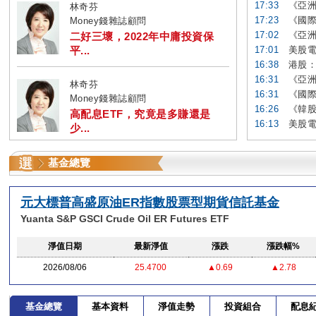
17:33
《亞洲
林奇芬
17:23
《國際
Money錢雜誌顧問
17:02
《亞洲
二好三壞，2022年中庸投資保
平...
17:01
美股電
16:38
港股：
16:31
《亞洲
林奇芬
16:31
《國際
Money錢雜誌顧問
16:26
《韓股
高配息ETF，究竟是多賺還是
16:13
美股電
少...
基金總覽
元大標普高盛原油ER指數股票型期貨信託基金
Yuanta S&P GSCI Crude Oil ER Futures ETF
淨值日期
最新淨值
漲跌
漲跌幅%
2026/08/06
25.4700
▲0.69
▲2.78
基金總覽
基本資料
淨值走勢
投資組合
配息