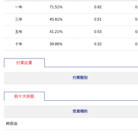
一年
71.51%
0.92
0
三年
45.81%
0.51
0
五年
41.21%
0.53
0
十年
39.86%
0.32
0
行業比重
行業類別
前十大持股
投資標的
輕原油