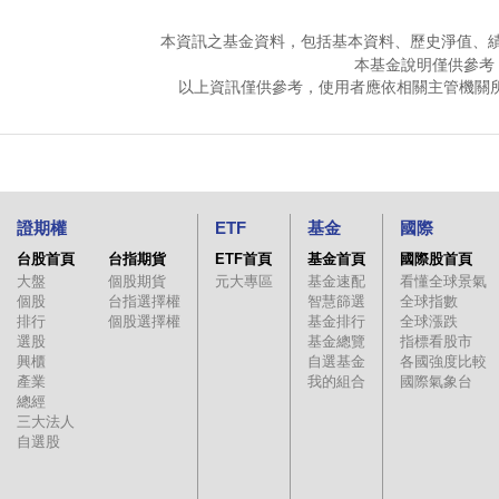
本資訊之基金資料，包括基本資料、歷史淨值、
本基金說明僅供參考
以上資訊僅供參考，使用者應依相關主管機關
證期權
ETF
基金
國際
台股首頁
台指期貨
ETF首頁
基金首頁
國際股首頁
大盤
個股期貨
元大專區
基金速配
看懂全球景氣
個股
台指選擇權
智慧篩選
全球指數
排行
個股選擇權
基金排行
全球漲跌
選股
基金總覽
指標看股市
興櫃
自選基金
各國強度比較
產業
我的組合
國際氣象台
總經
三大法人
自選股