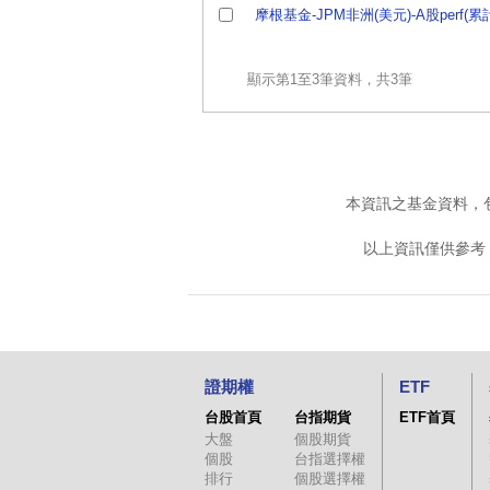
摩根基金-JPM非洲(美元)-A股perf(累
顯示第1至3筆資料，共3筆
本資訊之基金資料，
以上資訊僅供參考
證期權
ETF
台股首頁
台指期貨
ETF首頁
大盤
個股期貨
個股
台指選擇權
排行
個股選擇權