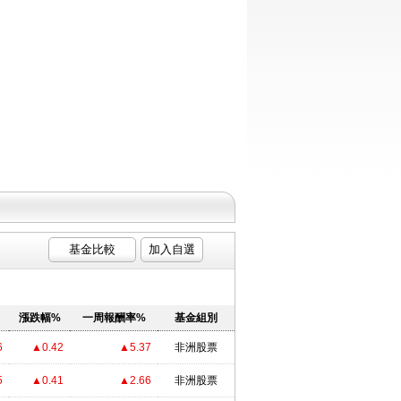
基金比較
加入自選
漲跌幅%
一周報酬率%
基金組別
6
▲0.42
▲5.37
非洲股票
5
▲0.41
▲2.66
非洲股票