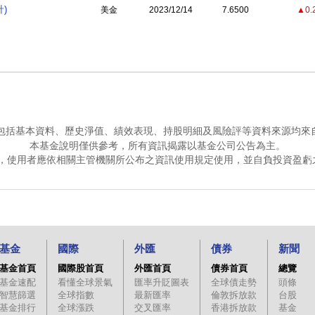
計)
美金
2023/12/14
7.6500
▲0.
包括基本資料、歷史淨值、績效表現、持股明細及風險評等資料來源均來
本基金說明僅供參考，所有資訊揭露以基金公司公告為主。
，使用者應依相關主管機關所公布之資訊使用規定使用，並自負投資盈虧
基金
國際
外匯
債券
新聞
基金首頁
國際股首頁
外匯首頁
債券首頁
總覽
基金速配
看懂全球景氣
匯率升貶圖表
全球債走勢
頭條
智慧篩選
全球指數
最新匯率
倫敦拆放款
台股
基金排行
全球漲跌
交叉匯率
香港拆放款
基金