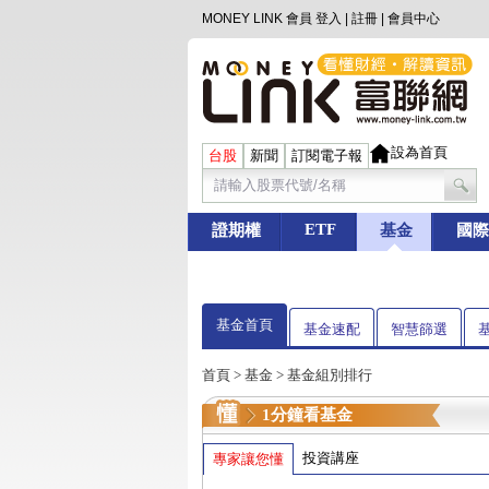
MONEY LINK 會員
登入
|
註冊
|
會員中心
設為首頁
台股
新聞
訂閱電子報
ETF
證期權
基金
國際
基金首頁
基金速配
智慧篩選
首頁
>
基金
> 基金組別排行
1分鐘看基金
投資講座
專家讓您懂