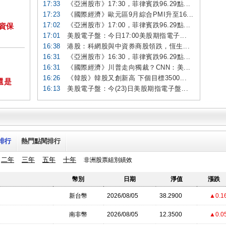
17:33
《亞洲股市》17:30，菲律賓跌96.29點...
17:23
《國際經濟》歐元區9月綜合PMI升至16...
17:02
《亞洲股市》17:00，菲律賓跌96.29點...
投資保
17:01
美股電子盤：今日17:00美股期指電子...
16:38
港股：科網股與中資券商股領跌，恆生...
16:31
《亞洲股市》16:30，菲律賓跌96.29點...
16:31
《國際經濟》川普走向獨裁？CNN：美...
16:26
《韓股》韓股又創新高 下個目標3500...
還是
16:13
美股電子盤：今(23)日美股期指電子盤...
排行
熱門點閱排行
二年
三年
五年
十年
非洲股票組別績效
幣別
日期
淨值
漲跌
新台幣
2026/08/05
38.2900
▲0.1
南非幣
2026/08/05
12.3500
▲0.0