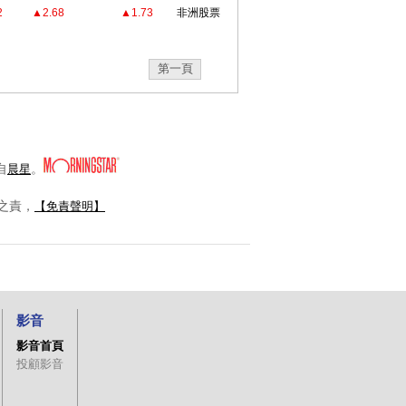
2
▲2.68
▲1.73
非洲股票
第一頁
自
。
晨星
之責，
【免責聲明】
影音
影音首頁
投顧影音