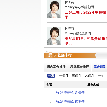
林奇芬
Money��雜誌顧問
二好三壞，2022年中庸
平...
林奇芬
Money錢雜誌顧問
高配息ETF，究竟是多賺
少...
基金排行
國內基金排行
境外基金排行
基金組別
一週
一個月
三個月
六個月
一年
勾選
基金名稱
瀚亞非洲基金-新臺幣
瀚亞非洲基金-南非幣