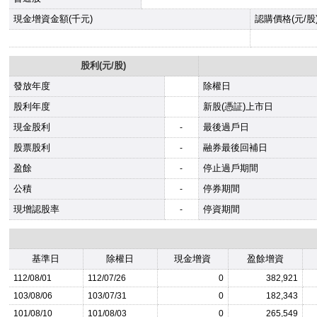
現金增資金額(千元)
認購價格(元/股
股利(元/股)
發放年度
除權日
股利年度
新股(憑証)上市日
現金股利
最後過戶日
-
股票股利
融券最後回補日
-
盈餘
停止過戶期間
-
公積
停券期間
-
現增認股率
停資期間
-
基準日
除權日
現金增資
盈餘增資
112/08/01
112/07/26
0
382,921
103/08/06
103/07/31
0
182,343
101/08/10
101/08/03
0
265,549