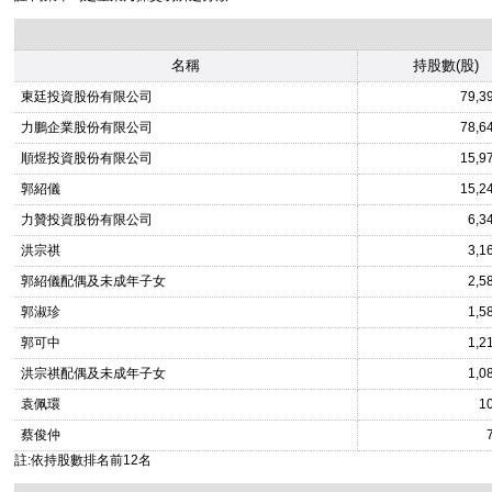
名稱
持股數(股)
東廷投資股份有限公司
79,3
力鵬企業股份有限公司
78,6
順煜投資股份有限公司
15,9
郭紹儀
15,2
力贊投資股份有限公司
6,3
洪宗祺
3,1
郭紹儀配偶及未成年子女
2,5
郭淑珍
1,5
郭可中
1,2
洪宗祺配偶及未成年子女
1,0
袁佩環
1
蔡俊仲
註:依持股數排名前12名