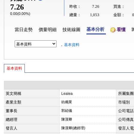
7.26
昨收：
7.26
買進：
0.00(0.00%)
總量：
1,053
金額：
基本分析
當日走勢
價量明細
技術線圖
看懂
．
基本資料
基本資料
英文簡稱
所屬集團
Lealea
產業主類
紡纖業
市場別
董事長
郭紹儀
公司電話
總經理
陳漢卿
公司傳真
發言人
陳漢卿(總經理)
發言人電