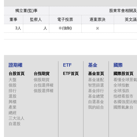
獨立董(監)事
股東常會相關及
董事
監察人
電子投票
逐案票決
英文議
3人
人
※(強制)
※
證期權
ETF
基金
國際
台股首頁
台指期貨
ETF首頁
基金首頁
國際股首頁
大盤
個股期貨
基金速配
看懂全球景
個股
台指選擇權
智慧篩選
全球指數
排行
個股選擇權
基金排行
全球漲跌
選股
基金總覽
指標看股市
興櫃
自選基金
各國強度比
產業
我的組合
國際氣象台
總經
三大法人
自選股