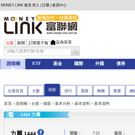
MONEY LINK 會員
登入
|
註冊
|
會員中心
設為首頁
台股
新聞
訂閱電子報
ETF
證期權
基金
國際
外匯
債券
個股
台股首頁
大盤
排行
選股
興櫃
產業
總
首頁
>
證期權
>
台股
>
個股
>
基本分析
>
基本資料
> 基本資料
1444 力麗
力麗 1444
開盤：
7.21
最高：