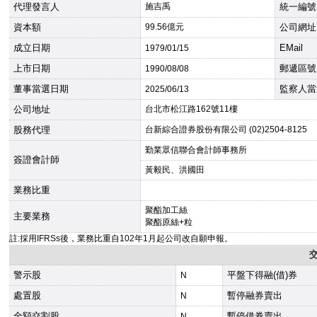
代理發言人
施吉禹
統一編號
資本額
99.56億元
公司網址
成立日期
EMail
1979
/01/15
上市日期
郵遞區號
1990
/08/08
董事當選日期
監察人當
2025
/06/13
公司地址
台北市松江路162號11樓
股務代理
台新綜合證券股份有限公司 (02)2504-8125
勤業眾信聯合會計師事務所
簽證會計師
黃毅民、洪國田
業務比重
聚酯加工絲
主要業務
聚酯原絲+粒
註:採用IFRSs後，業務比重自102年1月起公司改自願申報。
警示股
平盤下得融(借)券
N
處置股
暫停融券賣出
N
全額交割股
暫停借券賣出
N