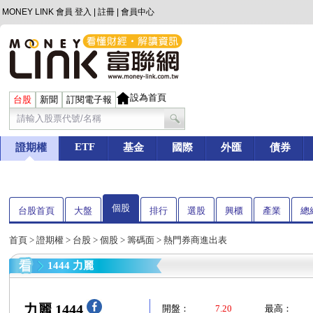
MONEY LINK 會員
登入
|
註冊
|
會員中心
設為首頁
台股
新聞
訂閱電子報
ETF
證期權
基金
國際
外匯
債券
個股
台股首頁
大盤
排行
選股
興櫃
產業
總
首頁
>
證期權
>
台股
>
個股
>
籌碼面
> 熱門券商進出表
1444 力麗
力麗 1444
開盤：
7.20
最高：