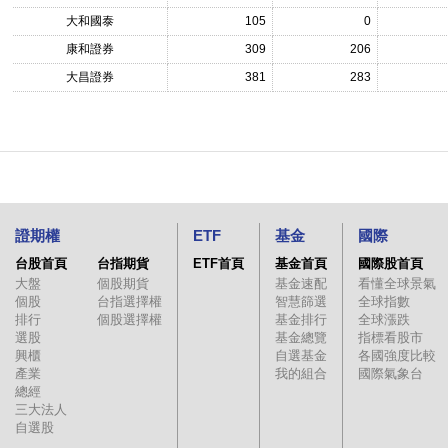
大和國泰
105
0
康和證券
309
206
大昌證券
381
283
證期權
ETF
基金
國際
台股首頁
台指期貨
ETF首頁
基金首頁
國際股首頁
大盤
個股期貨
基金速配
看懂全球景氣
個股
台指選擇權
智慧篩選
全球指數
排行
個股選擇權
基金排行
全球漲跌
選股
基金總覽
指標看股市
興櫃
自選基金
各國強度比較
產業
我的組合
國際氣象台
總經
三大法人
自選股