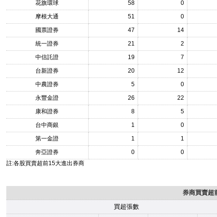
花旗環球
58
0
摩根大通
51
0
國票證券
47
14
統一證券
21
2
中信託證
19
7
台新證券
20
12
中農證券
5
0
永豐金證
26
22
康和證券
8
5
台中商銀
1
0
第一金證
1
1
奔亞證券
0
0
註:各股買賣超前15大進出券商
券商買賣超前
買超張數