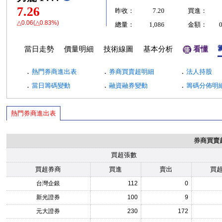
7.26
昨收：
7.20
買進：
△0.06(△0.83%)
總量：
1,086
金額：
當日走勢
價量明細
技術線圖
基本分析
看懂
．
．
．
熱門券商進出表
券商買賣超明細
法人持股
．
．
．
當日籌碼變動
融資融券變動
籌碼分佈明
熱門券商進出表
券商買賣
買超張數
買超券商
買進
賣出
買
台灣企銀
112
0
新光證券
100
9
元大證券
230
172