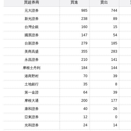
買超券商
買進
賣出
元大證券
985
744
新光證券
238
89
台灣企銀
160
15
國票證券
147
54
台新證券
279
185
美商高盛
355
283
永昌證券
210
141
摩根士丹利
184
144
港商野村
70
39
土地銀行
35
8
第一金證
64
39
摩根大通
200
177
康和證券
40
26
亞東證券
12
0
光和證券
24
14