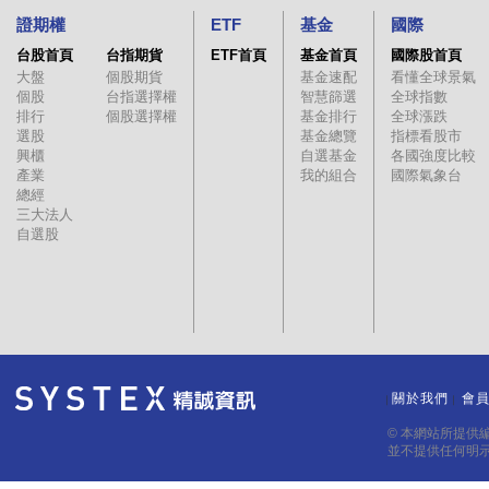
證期權
ETF
基金
國際
台股首頁
台指期貨
ETF首頁
基金首頁
國際股首頁
大盤
個股期貨
基金速配
看懂全球景氣
個股
台指選擇權
智慧篩選
全球指數
排行
個股選擇權
基金排行
全球漲跌
選股
基金總覽
指標看股市
興櫃
自選基金
各國強度比較
產業
我的組合
國際氣象台
總經
三大法人
自選股
關於我們
會
｜
｜
© 本網站所提供
並不提供任何明