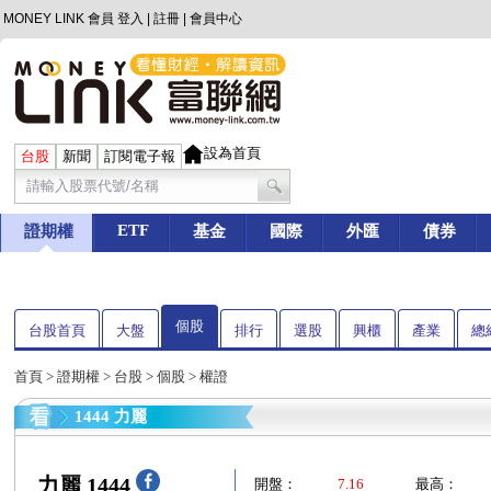
MONEY LINK 會員
登入
|
註冊
|
會員中心
設為首頁
台股
新聞
訂閱電子報
ETF
證期權
基金
國際
外匯
債券
個股
台股首頁
大盤
排行
選股
興櫃
產業
總
首頁
>
證期權
>
台股
>
個股
> 權證
1444 力麗
力麗 1444
開盤：
7.16
最高：