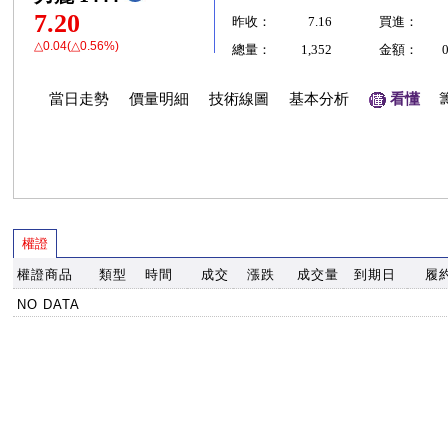
7.20
昨收：
7.16
買進：
△0.04(△0.56%)
總量：
1,352
金額：
當日走勢
價量明細
技術線圖
基本分析
看懂
權證
權證商品
類型
時間
成交
漲跌
成交量
到期日
履
NO DATA