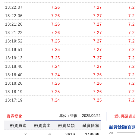
13:22:07
7.26
7.27
7.2
13:22:06
7.26
7.27
7.2
13:21:26
7.26
7.27
7.2
13:21:22
7.26
7.27
7.2
13:19:52
7.25
7.27
7.2
13:19:51
7.25
7.27
7.2
13:19:13
7.25
7.27
7.2
13:18:40
7.24
7.27
7.2
13:18:40
7.24
7.26
7.2
13:18:26
7.25
7.26
7.2
13:18:19
7.25
7.26
7.2
13:17:19
7.24
7.25
7.2
13:15:21
7.25
7.27
7.2
單位：張數 2025/09/22
資券變化
近6月融資
13:15:18
7.25
7.27
7.2
13:15:18
融資買進
融資賣出
7.23
融資餘額
融資限額
7.25
7.2
融資餘額(百張
20
13:14:44
7.23
7.27
7.2
2
6
3619
248898