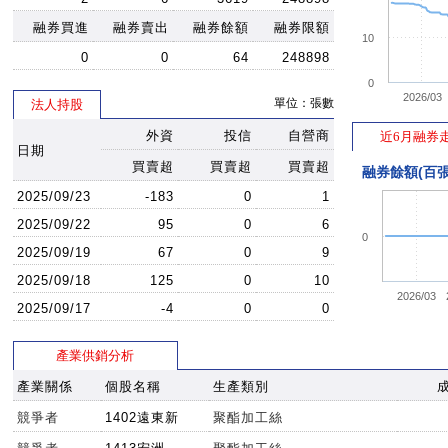
13:14:44
7.26
7.27
7.2
融券買進
融券賣出
融券餘額
融券限額
10
13:14:44
7.23
7.26
7.2
0
0
64
248898
13:14:26
7.23
7.26
7.2
0
2026/03
單位：張數
法人持股
13:14:26
7.22
7.25
7.2
外資
投信
自營商
13:14:26
7.22
7.25
近6月融券
7.2
日期
13:14:08
7.22
7.26
7.2
買賣超
買賣超
買賣超
融券餘額(百張
13:13:51
7.22
7.25
7.2
2025/09/23
-183
0
1
13:13:42
7.22
7.25
7.2
2025/09/22
95
0
6
0
13:13:42
7.22
7.25
7.2
2025/09/19
67
0
9
13:13:35
7.22
7.25
7.2
2025/09/18
125
0
10
2026/03
13:13:35
7.22
7.24
7.2
2025/09/17
-4
0
0
13:13:15
7.22
7.24
7.2
產業供銷分析
13:12:58
7.22
7.23
7.2
產業關係
個股名稱
生產類別
13:12:53
7.22
7.25
7.2
13:12:31
7.22
7.25
7.2
競爭者
1402遠東新
聚酯加工絲
13:12:31
7.22
7.23
7.2