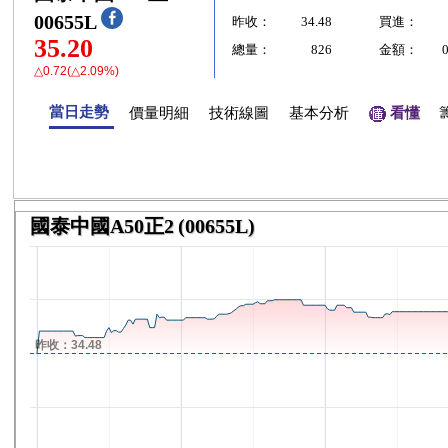
00655L
昨收：
34.48
買進：
35.20
總量：
826
金額：
△0.72(△2.09%)
當日走勢
價量明細
技術線圖
基本分析
看懂