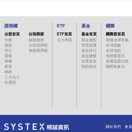
證期權
ETF
基金
國際
台股首頁
台指期貨
ETF首頁
基金首頁
國際股首頁
大盤
個股期貨
元大專區
基金速配
看懂全球景氣
個股
台指選擇權
智慧篩選
全球指數
排行
個股選擇權
基金排行
全球漲跌
選股
基金總覽
指標看股市
興櫃
自選基金
各國強度比較
產業
我的組合
國際氣象台
總經
三大法人
自選股
關於我們
會
｜
｜