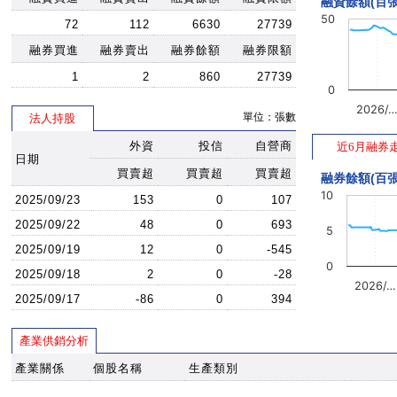
融資餘額(百張
50
72
112
6630
27739
融券買進
融券賣出
融券餘額
融券限額
1
2
860
27739
0
2026/
單位：張數
法人持股
外資
投信
自營商
近6月融券
日期
買賣超
買賣超
買賣超
融券餘額(百張
10
2025/09/23
153
0
107
2025/09/22
48
0
693
5
2025/09/19
12
0
-545
0
2025/09/18
2
0
-28
2026/…
2025/09/17
-86
0
394
產業供銷分析
產業關係
個股名稱
生產類別