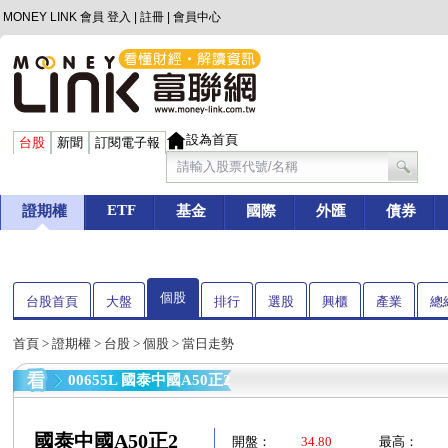
MONEY LINK 會員
登入
|
註冊
|
會員中心
設為首頁
台股
新聞
訂閱電子報
ETF
證期權
基金
國際
外匯
債券
個股
台股首頁
大盤
排行
選股
興櫃
產業
總
首頁
>
證期權
>
台股
>
個股
> 當日走勢
00655L 國泰中國A50正2
國泰中國A50正2
開盤：
34.80
最高：