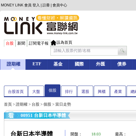
MONEY LINK 會員
登入
|
註冊
|
會員中心
設為首頁
台股
新聞
訂閱電子報
ETF
證期權
基金
國際
外匯
債券
個股
台股首頁
大盤
排行
選股
興櫃
產業
總
首頁
>
證期權
>
台股
>
個股
> 當日走勢
00951 台新日本半導體
台新日本半導體
開盤：
18.03
最高：