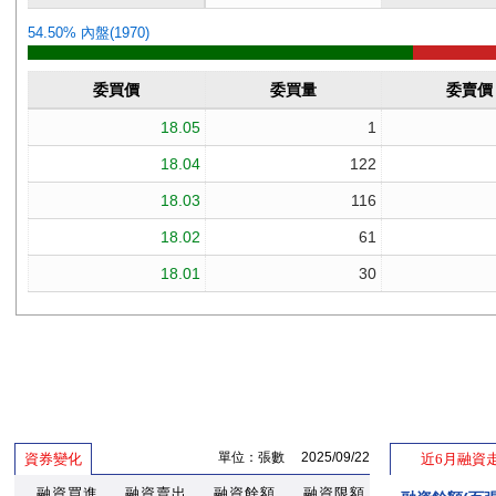
單位：張數 2025/09/22
資券變化
近6月融資
融資買進
融資賣出
融資餘額
融資限額