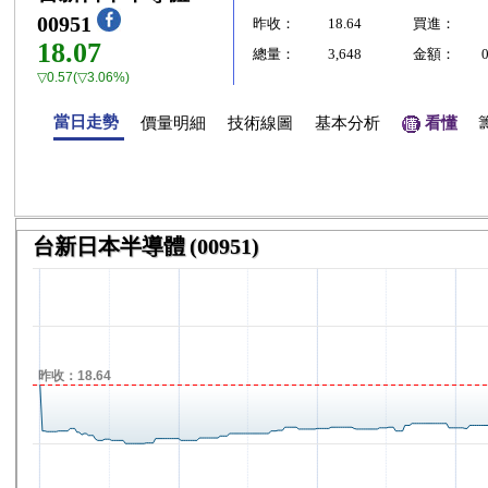
00951
昨收：
18.64
買進：
18.07
總量：
3,648
金額：
▽0.57(▽3.06%)
當日走勢
價量明細
技術線圖
基本分析
看懂