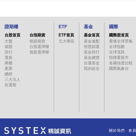
證期權
ETF
基金
國際
台股首頁
台指期貨
ETF首頁
基金首頁
國際股首頁
大盤
個股期貨
元大專區
基金速配
看懂全球景氣
個股
台指選擇權
智慧篩選
全球指數
排行
個股選擇權
基金排行
全球漲跌
選股
基金總覽
指標看股市
興櫃
自選基金
各國強度比較
產業
我的組合
國際氣象台
總經
三大法人
自選股
關於我們
會
｜
｜