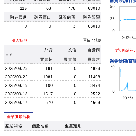
融資餘額(百張
50
115
63
478
63010
融券買進
融券賣出
融券餘額
融券限額
25
0
0
3
63010
0
2026/
單位：張數
法人持股
外資
投信
自營商
近6月融券
日期
買賣超
買賣超
買賣超
融券餘額(百張
20
2025/09/23
-181
0
4928
2025/09/22
1081
0
11468
2025/09/19
100
0
3474
0
2025/09/18
1517
0
2522
2026/
2025/09/17
570
0
4669
產業供銷分析
產業關係
個股名稱
生產類別