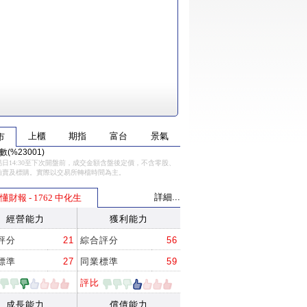
上櫃
期指
富台
景氣
市
(%23001)
日14:30至下次開盤前，成交金額含盤後定價，不含零股、
拍賣及標購。實際以交易所轉檔時間為主。
詳細...
懂財報 - 1762 中化生
經營能力
獲利能力
評分
21
綜合評分
56
標準
27
同業標準
59
評比
成長能力
償債能力