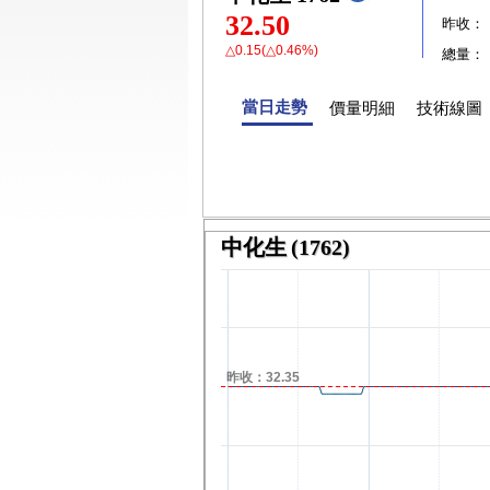
32.50
昨收：
△0.15(△0.46%)
總量：
當日走勢
價量明細
技術線圖