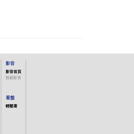
影音
影音首頁
投顧影音
看盤
輕鬆看