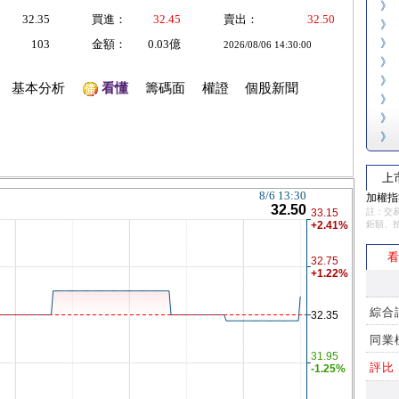
》
32.35
買進：
32.45
賣出：
32.50
》
》
103
金額：
0.03億
2026/08/06 14:30:00
》
》
基本分析
看懂
籌碼面
權證
個股新聞
》
》
》
上
加權指數
註：交易
鉅額、
看
綜合
同業
評比