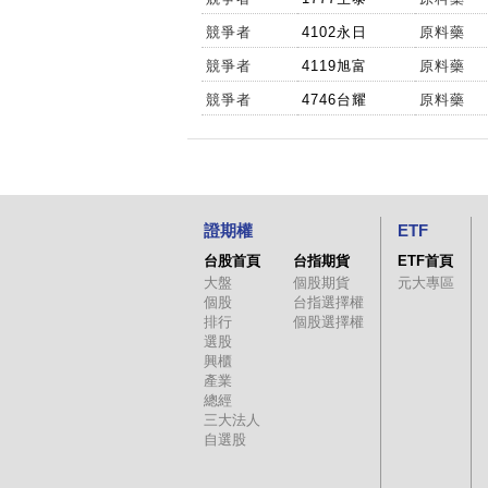
競爭者
4102永日
原料藥
競爭者
4119旭富
原料藥
競爭者
4746台耀
原料藥
證期權
ETF
台股首頁
台指期貨
ETF首頁
大盤
個股期貨
元大專區
個股
台指選擇權
排行
個股選擇權
選股
興櫃
產業
總經
三大法人
自選股