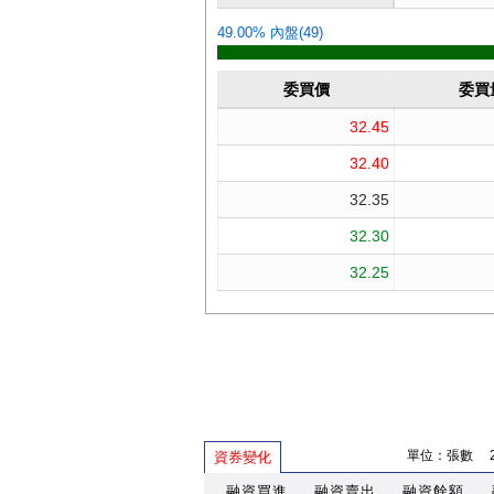
單位：張數 202
資券變化
融資買進
融資賣出
融資餘額