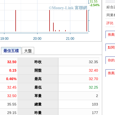
綜合
同業
評比
推薦
點閱
你的
推薦