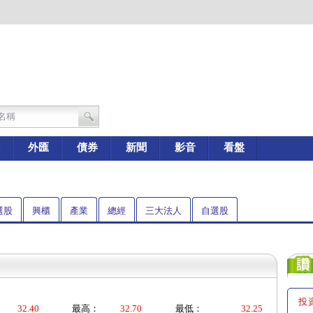
外匯
債券
新聞
影音
看盤
選股
興櫃
產業
總經
三大法人
自選股
投
32.40
最高：
32.70
最低：
32.25