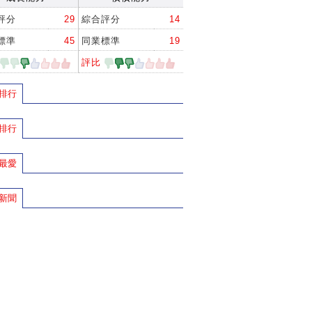
評分
29
綜合評分
14
標準
45
同業標準
19
評比
排行
排行
最愛
新聞