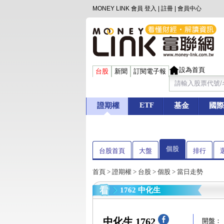
MONEY LINK 會員
登入
|
註冊
|
會員中心
設為首頁
台股
新聞
訂閱電子報
ETF
證期權
基金
國際
個股
台股首頁
大盤
排行
首頁
>
證期權
>
台股
>
個股
> 當日走勢
1762 中化生
中化生 1762
開盤：