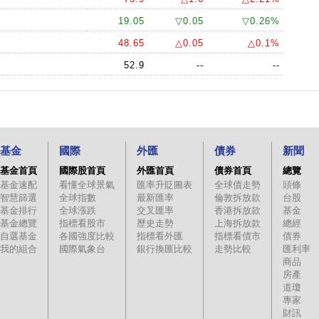
19.05
▽0.05
▽0.26%
48.65
△0.05
△0.1%
52.9
--
--
基金
國際
外匯
債券
新聞
基金首頁
國際股首頁
外匯首頁
債券首頁
總覽
基金速配
看懂全球景氣
匯率升貶圖表
全球債走勢
頭條
智慧篩選
全球指數
最新匯率
倫敦拆放款
台股
基金排行
全球漲跌
交叉匯率
香港拆放款
基金
基金總覽
指標看股市
歷史走勢
上海拆放款
總經
自選基金
各國強度比較
指標看外匯
指標看債市
債券
我的組合
國際氣象台
銀行換匯比較
走勢比較
匯利率
商品
房產
道瓊
專家
財訊