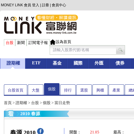
MONEY LINK 會員
登入
|
註冊
|
會員中心
設為首頁
台股
新聞
訂閱電子報
ETF
證期權
基金
國際
外匯
債券
個股
台股首頁
大盤
排行
選股
興櫃
產業
總
首頁
>
證期權
>
台股
>
個股
> 當日走勢
2010 春源
春源 2010
開盤：
21.05
最高：