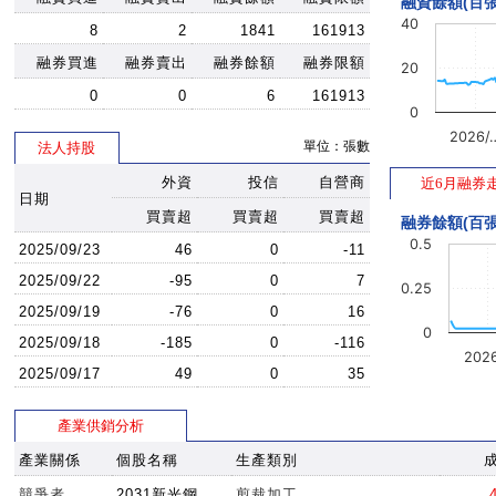
融資餘額(百張
40
8
2
1841
161913
融券買進
融券賣出
融券餘額
融券限額
20
0
0
6
161913
0
2026/
單位：張數
法人持股
外資
投信
自營商
近6月融券
日期
買賣超
買賣超
買賣超
融券餘額(百張
0.5
2025/09/23
46
0
-11
2025/09/22
-95
0
7
0.25
2025/09/19
-76
0
16
0
2025/09/18
-185
0
-116
202
2025/09/17
49
0
35
產業供銷分析
產業關係
個股名稱
生產類別
競爭者
2031新光鋼
剪裁加工