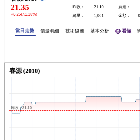
21.35
昨收：
21.10
買進：
△0.25(△1.18%)
總量：
1,001
金額：
當日走勢
價量明細
技術線圖
基本分析
看懂