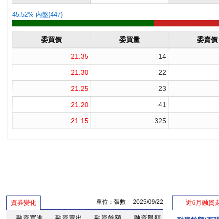
單位：張數 2025/09/22
資券變化
近6月融資
融資買進
融資賣出
融資餘額
融資限額