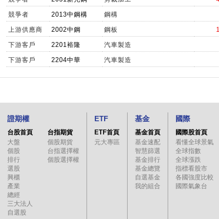
競爭者
2013中鋼構
鋼構
上游供應商
2002中鋼
鋼板
下游客戶
2201裕隆
汽車製造
下游客戶
2204中華
汽車製造
證期權
ETF
基金
國際
台股首頁
台指期貨
ETF首頁
基金首頁
國際股首頁
大盤
個股期貨
元大專區
基金速配
看懂全球景氣
個股
台指選擇權
智慧篩選
全球指數
排行
個股選擇權
基金排行
全球漲跌
選股
基金總覽
指標看股市
興櫃
自選基金
各國強度比較
產業
我的組合
國際氣象台
總經
三大法人
自選股