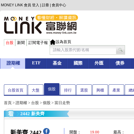
MONEY LINK 會員
登入
|
註冊
|
會員中心
設為首頁
台股
新聞
訂閱電子報
ETF
證期權
基金
國際
外匯
債券
個股
台股首頁
大盤
排行
選股
興櫃
產業
總
首頁
>
證期權
>
台股
>
個股
> 當日走勢
2442 新美齊
新美齊 2442
開盤：
19.00
最高：