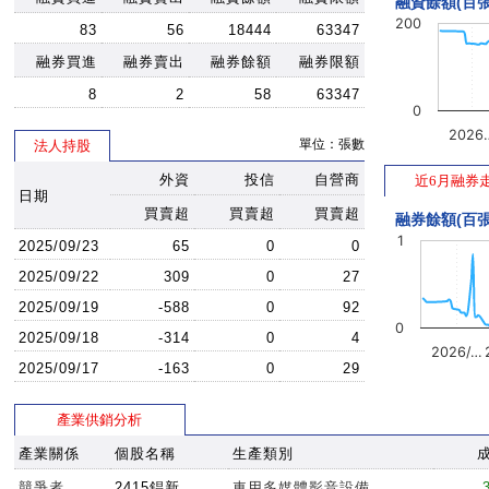
融資餘額(百張
200
83
56
18444
63347
融券買進
融券賣出
融券餘額
融券限額
8
2
58
63347
0
2026
單位：張數
法人持股
外資
投信
自營商
近6月融券
日期
買賣超
買賣超
買賣超
融券餘額(百張
1
2025/09/23
65
0
0
2025/09/22
309
0
27
2025/09/19
-588
0
92
0
2025/09/18
-314
0
4
2026/…
2025/09/17
-163
0
29
產業供銷分析
產業關係
個股名稱
生產類別
競爭者
2415錩新
車用多媒體影音設備