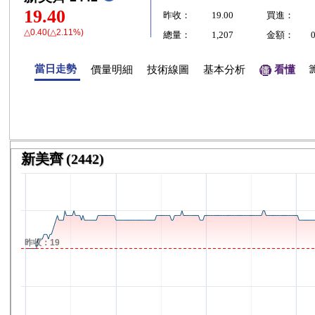
19.40
昨收：
19.00
買進：
△0.40(△2.11%)
總量：
1,207
金額：
當日走勢
價量明細
技術線圖
基本分析
看懂