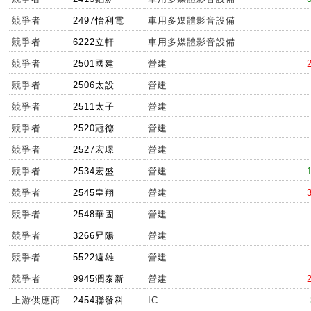
競爭者
2497怡利電
車用多媒體影音設備
競爭者
6222立軒
車用多媒體影音設備
競爭者
2501國建
營建
競爭者
2506太設
營建
競爭者
2511太子
營建
競爭者
2520冠德
營建
競爭者
2527宏璟
營建
競爭者
2534宏盛
營建
競爭者
2545皇翔
營建
競爭者
2548華固
營建
競爭者
3266昇陽
營建
競爭者
5522遠雄
營建
競爭者
9945潤泰新
營建
上游供應商
2454聯發科
IC