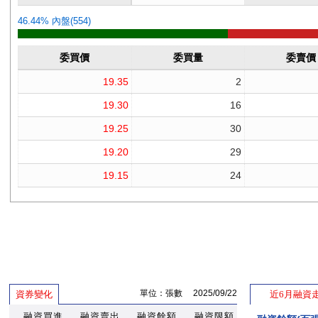
單位：張數 2025/09/22
資券變化
近6月融資
融資買進
融資賣出
融資餘額
融資限額