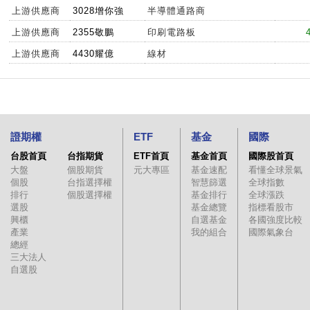
上游供應商
3028增你強
半導體通路商
上游供應商
2355敬鵬
印刷電路板
上游供應商
4430耀億
線材
證期權
ETF
基金
國際
台股首頁
台指期貨
ETF首頁
基金首頁
國際股首頁
大盤
個股期貨
元大專區
基金速配
看懂全球景氣
個股
台指選擇權
智慧篩選
全球指數
排行
個股選擇權
基金排行
全球漲跌
選股
基金總覽
指標看股市
興櫃
自選基金
各國強度比較
產業
我的組合
國際氣象台
總經
三大法人
自選股