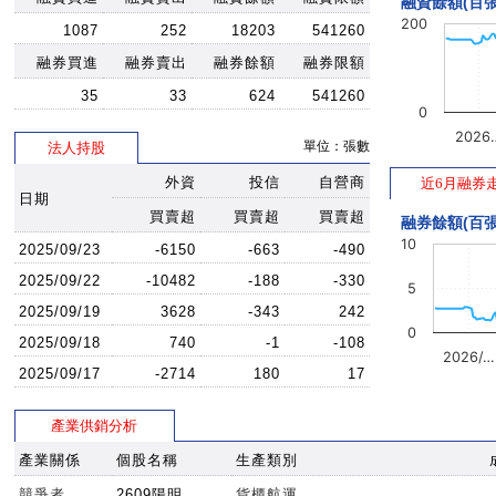
融資餘額(百張
200
1087
252
18203
541260
融券買進
融券賣出
融券餘額
融券限額
35
33
624
541260
0
2026
單位：張數
法人持股
外資
投信
自營商
近6月融券
日期
買賣超
買賣超
買賣超
融券餘額(百張
10
2025/09/23
-6150
-663
-490
2025/09/22
-10482
-188
-330
5
2025/09/19
3628
-343
242
0
2025/09/18
740
-1
-108
2026/…
2025/09/17
-2714
180
17
產業供銷分析
產業關係
個股名稱
生產類別
競爭者
2609陽明
貨櫃航運