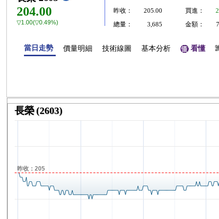
204.00
昨收：
205.00
買進：
2
▽1.00(▽0.49%)
總量：
3,685
金額：
當日走勢
價量明細
技術線圖
基本分析
看懂