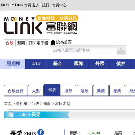
MONEY LINK 會員
登入
|
註冊
|
會員中心
設為首頁
台股
新聞
訂閱電子報
ETF
證期權
基金
國際
外匯
債券
個股
台股首頁
大盤
排行
選股
興櫃
產業
總
首頁
>
證期權
>
台股
>
個股
> 當日走勢
2603 長榮
長榮 2603
開盤：
204.00
最高：
2