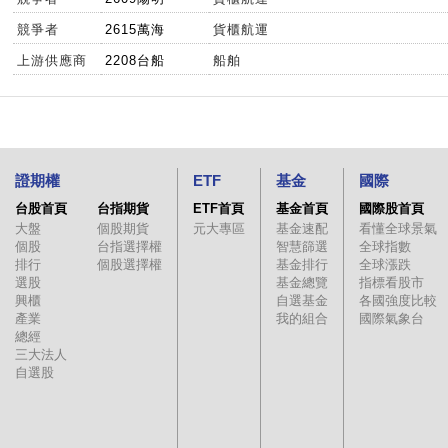
競爭者
2615萬海
貨櫃航運
上游供應商
2208台船
船舶
證期權
ETF
基金
國際
台股首頁
台指期貨
ETF首頁
基金首頁
國際股首頁
大盤
個股期貨
元大專區
基金速配
看懂全球景氣
個股
台指選擇權
智慧篩選
全球指數
排行
個股選擇權
基金排行
全球漲跌
選股
基金總覽
指標看股市
興櫃
自選基金
各國強度比較
產業
我的組合
國際氣象台
總經
三大法人
自選股