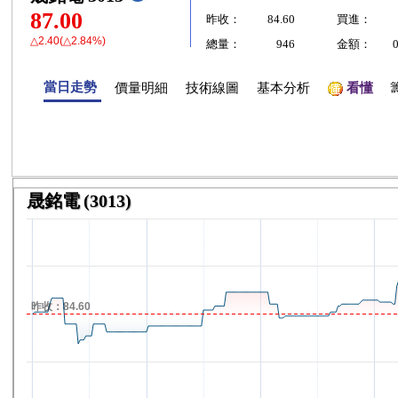
87.00
昨收：
84.60
買進：
△2.40(△2.84%)
總量：
946
金額：
當日走勢
價量明細
技術線圖
基本分析
看懂