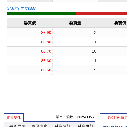
單位：張數 2025/09/22
資券變化
近6月融資
融資買進
融資賣出
融資餘額
融資限額