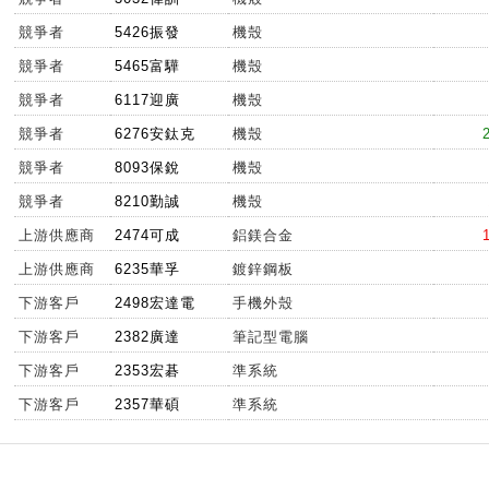
競爭者
5426振發
機殼
競爭者
5465富驊
機殼
競爭者
6117迎廣
機殼
競爭者
6276安鈦克
機殼
競爭者
8093保銳
機殼
競爭者
8210勤誠
機殼
上游供應商
2474可成
鋁鎂合金
上游供應商
6235華孚
鍍鋅鋼板
下游客戶
2498宏達電
手機外殼
下游客戶
2382廣達
筆記型電腦
下游客戶
2353宏碁
準系統
下游客戶
2357華碩
準系統