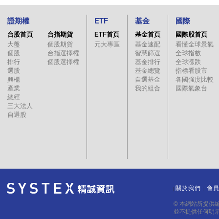
證期權
ETF
基金
國際
台股首頁
台指期貨
ETF首頁
基金首頁
國際股首頁
大盤
個股期貨
元大專區
基金速配
看懂全球景氣
個股
台指選擇權
智慧篩選
全球指數
排行
個股選擇權
基金排行
全球漲跌
選股
基金總覽
指標看股市
興櫃
自選基金
各國強度比較
產業
我的組合
國際氣象台
總經
三大法人
自選股
關於我們
會
｜
｜
© 本網站所提供
並不提供任何明