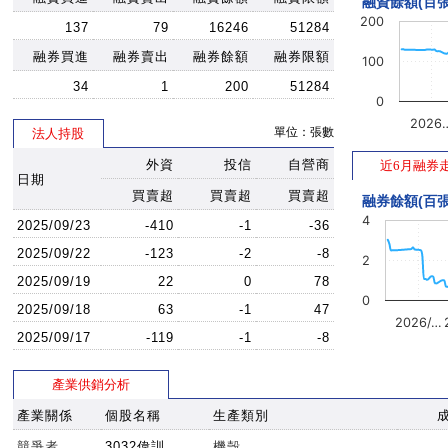
融資餘額(百張
200
137
79
16246
51284
融券買進
融券賣出
融券餘額
融券限額
100
34
1
200
51284
0
2026
單位：張數
法人持股
外資
投信
自營商
近6月融券
日期
買賣超
買賣超
買賣超
融券餘額(百張
4
2025/09/23
-410
-1
-36
2025/09/22
-123
-2
-8
2
2025/09/19
22
0
78
0
2025/09/18
63
-1
47
2026/…
2025/09/17
-119
-1
-8
產業供銷分析
產業關係
個股名稱
生產類別
競爭者
3032偉訓
機殼