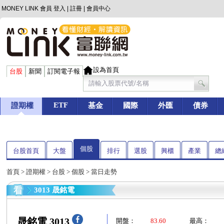
MONEY LINK 會員
登入
|
註冊
|
會員中心
設為首頁
台股
新聞
訂閱電子報
ETF
證期權
基金
國際
外匯
債券
個股
台股首頁
大盤
排行
選股
興櫃
產業
總
首頁
>
證期權
>
台股
>
個股
> 當日走勢
3013 晟銘電
晟銘電 3013
開盤：
83.60
最高：