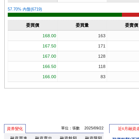
單位：張數 2025/09/22
資券變化
近6月融資
融資買進
融資賣出
融資餘額
融資限額