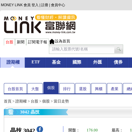
MONEY LINK 會員
登入
|
註冊
|
會員中心
設為首頁
台股
新聞
訂閱電子報
ETF
證期權
基金
國際
外匯
債券
個股
台股首頁
大盤
排行
選股
興櫃
產業
總
首頁
>
證期權
>
台股
>
個股
> 當日走勢
3042 晶技
晶技 3042
開盤：
176.00
最高：
1