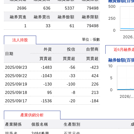
融資餘額(百張
500
2696
636
5337
79498
融券買進
融券賣出
融券餘額
融券限額
250
1
33
61
79498
0
2026
單位：張數
法人持股
外資
投信
自營商
近6月融券
日期
買賣超
買賣超
買賣超
融券餘額(百張
10
2025/09/23
-1483
-56
-423
2025/09/22
-1043
-33
424
5
2025/09/19
-130
-100
226
0
2025/09/18
95
-8
213
2026/…
2025/09/17
-1536
-20
-184
產業供銷分析
產業關係
個股名稱
生產類別
競爭者
2484希華
石英元件