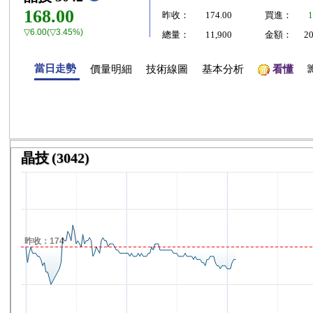
168.00
昨收：
174.00
買進：
1
▽6.00(▽3.45%)
總量：
11,900
金額：
2
當日走勢
價量明細
技術線圖
基本分析
看懂