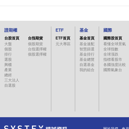
證期權
ETF
基金
國際
台股首頁
台指期貨
ETF首頁
基金首頁
國際股首頁
大盤
個股期貨
元大專區
基金速配
看懂全球景氣
個股
台指選擇權
智慧篩選
全球指數
排行
個股選擇權
基金排行
全球漲跌
選股
基金總覽
指標看股市
興櫃
自選基金
各國強度比較
產業
我的組合
國際氣象台
總經
三大法人
自選股
關於我們
會