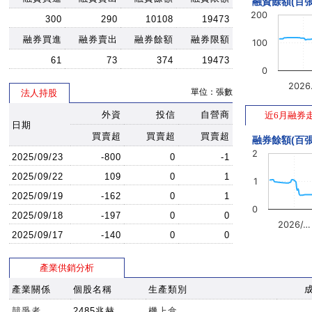
融資餘額(百張
200
300
290
10108
19473
融券買進
融券賣出
融券餘額
融券限額
100
61
73
374
19473
0
202
單位：張數
法人持股
外資
投信
自營商
近6月融券
日期
買賣超
買賣超
買賣超
融券餘額(百張
2
2025/09/23
-800
0
-1
2025/09/22
109
0
1
1
2025/09/19
-162
0
1
0
2025/09/18
-197
0
0
2026/…
2025/09/17
-140
0
0
產業供銷分析
產業關係
個股名稱
生產類別
競爭者
2485兆赫
機上盒