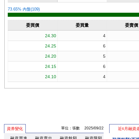
單位：張數 2025/09/22
資券變化
近6月融資
融資買進
融資賣出
融資餘額
融資限額