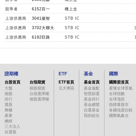
競爭者
6152百一
機上盒
上游供應商
3041揚智
STB IC
上游供應商
3702大聯大
STB IC
上游供應商
6192巨路
STB IC
證期權
ETF
基金
國際
台股首頁
台指期貨
ETF首頁
基金首頁
國際股首頁
大盤
個股期貨
元大專區
基金速配
看懂全球景氣
個股
台指選擇權
智慧篩選
全球指數
排行
個股選擇權
基金排行
全球漲跌
選股
基金總覽
指標看股市
興櫃
自選基金
各國強度比較
產業
我的組合
國際氣象台
總經
三大法人
自選股