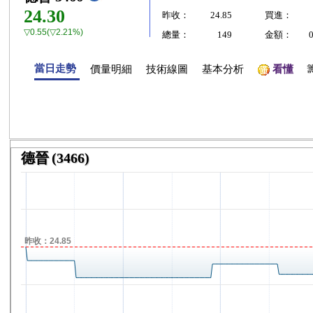
24.30
昨收：
24.85
買進：
▽0.55(▽2.21%)
總量：
149
金額：
當日走勢
價量明細
技術線圖
基本分析
看懂