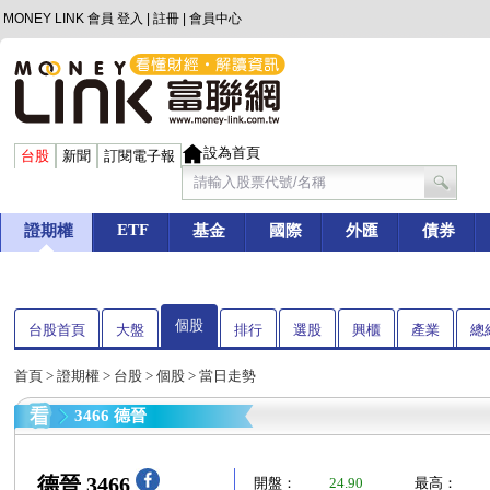
MONEY LINK 會員
登入
|
註冊
|
會員中心
設為首頁
台股
新聞
訂閱電子報
ETF
證期權
基金
國際
外匯
債券
個股
台股首頁
大盤
排行
選股
興櫃
產業
總
首頁
>
證期權
>
台股
>
個股
> 當日走勢
3466 德晉
德晉 3466
開盤：
24.90
最高：