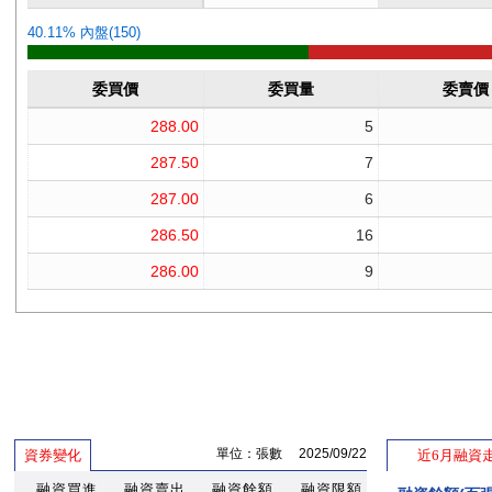
單位：張數 2025/09/22
資券變化
近6月融資
融資買進
融資賣出
融資餘額
融資限額