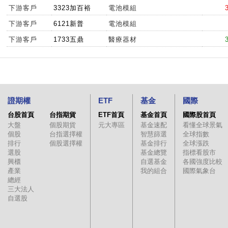
下游客戶
3323加百裕
電池模組
下游客戶
6121新普
電池模組
下游客戶
1733五鼎
醫療器材
證期權
ETF
基金
國際
台股首頁
台指期貨
ETF首頁
基金首頁
國際股首頁
大盤
個股期貨
元大專區
基金速配
看懂全球景氣
個股
台指選擇權
智慧篩選
全球指數
排行
個股選擇權
基金排行
全球漲跌
選股
基金總覽
指標看股市
興櫃
自選基金
各國強度比較
產業
我的組合
國際氣象台
總經
三大法人
自選股