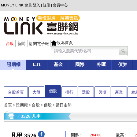
MONEY LINK 會員
登入
|
註冊
|
會員中心
設為首頁
台股
新聞
訂閱電子報
ETF
證期權
基金
國際
外匯
債券
個股
台股首頁
大盤
排行
選股
興櫃
產業
總
首頁
>
證期權
>
台股
>
個股
> 當日走勢
3526 凡甲
凡甲 3526
開盤：
284.00
最高：
2