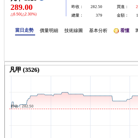
289.00
昨收：
282.50
買進：
2
△6.50(△2.30%)
總量：
379
金額：
當日走勢
價量明細
技術線圖
基本分析
看懂