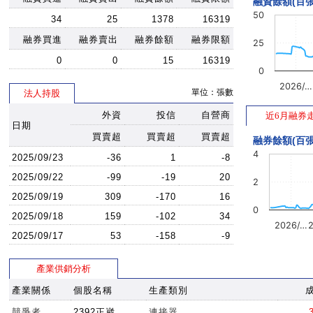
融資餘額(百張
50
34
25
1378
16319
融券買進
融券賣出
融券餘額
融券限額
25
0
0
15
16319
0
2026/…
單位：張數
法人持股
外資
投信
自營商
近6月融券
日期
買賣超
買賣超
買賣超
融券餘額(百張
4
2025/09/23
-36
1
-8
2025/09/22
-99
-19
20
2
2025/09/19
309
-170
16
0
2025/09/18
159
-102
34
2026/…
2025/09/17
53
-158
-9
產業供銷分析
產業關係
個股名稱
生產類別
競爭者
2392正崴
連接器