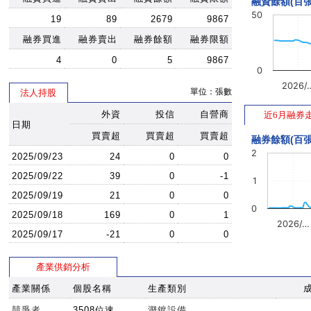
融資餘額(百張
50
19
89
2679
9867
融券買進
融券賣出
融券餘額
融券限額
4
0
5
9867
0
2026/
單位：張數
法人持股
外資
投信
自營商
近6月融券
日期
買賣超
買賣超
買賣超
融券餘額(百張
2
2025/09/23
24
0
0
2025/09/22
39
0
-1
1
2025/09/19
21
0
0
0
2025/09/18
169
0
1
2026/…
2025/09/17
-21
0
0
產業供銷分析
產業關係
個股名稱
生產類別
競爭者
3508位速
濺鍍設備