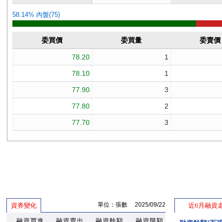
單位：張數 2025/09/22
資券變化
近6月融資
融資買進
融資賣出
融資餘額
融資限額