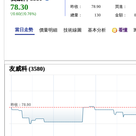
78.30
昨收：
78.90
買進：
▽0.60(▽0.76%)
總量：
130
金額：
當日走勢
價量明細
技術線圖
基本分析
看懂