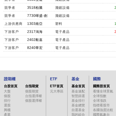
競爭者
3518柏騰
濺鍍設備
競爭者
7730暉盛-創
濺鍍設備
上游供應商
1303南亞
塑料
下游客戶
2317鴻海
電子產品
下游客戶
2402毅嘉
電子產品
下游客戶
8240華宏
電子產品
證期權
ETF
基金
國際
台股首頁
台指期貨
ETF首頁
基金首頁
國際股首頁
大盤
個股期貨
元大專區
基金速配
看懂全球景氣
個股
台指選擇權
智慧篩選
全球指數
排行
個股選擇權
基金排行
全球漲跌
選股
基金總覽
指標看股市
興櫃
自選基金
各國強度比較
產業
我的組合
國際氣象台