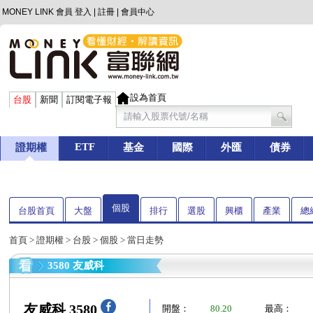
MONEY LINK 會員
登入
|
註冊
|
會員中心
設為首頁
台股
新聞
訂閱電子報
ETF
證期權
基金
國際
外匯
債券
個股
台股首頁
大盤
排行
選股
興櫃
產業
總
首頁
>
證期權
>
台股
>
個股
> 當日走勢
3580 友威科
友威科 3580
開盤：
80.20
最高：