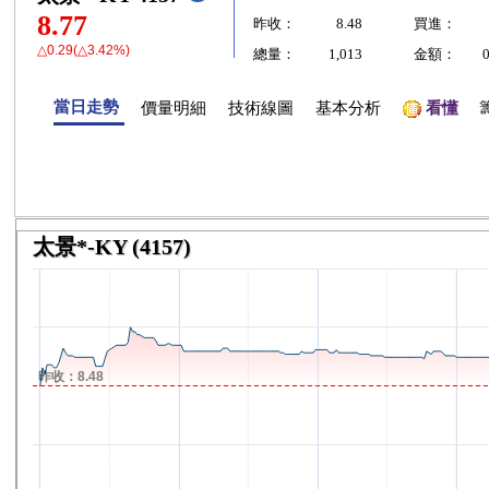
8.77
昨收：
8.48
買進：
△0.29(△3.42%)
總量：
1,013
金額：
當日走勢
價量明細
技術線圖
基本分析
看懂