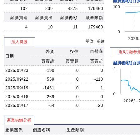
融資餘額(百張
100
102
339
4375
179460
融券買進
融券賣出
融券餘額
融券限額
4
10
11
179460
0
2026
單位：張數
法人持股
外資
投信
自營商
近6月融券
日期
買賣超
買賣超
買賣超
融券餘額(百張
1
2025/09/23
-190
0
0
2025/09/22
559
0
-110
2025/09/19
-1451
0
1
0
2025/09/18
-269
0
0
2026/…
2025/09/17
-64
0
-20
產業供銷分析
產業關係
個股名稱
生產類別