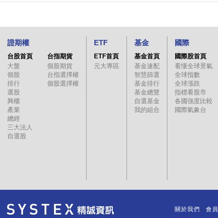
證期權
ETF
基金
國際
台股首頁
台指期貨
ETF首頁
基金首頁
國際股首頁
大盤
個股期貨
元大專區
基金速配
看懂全球景氣
個股
台指選擇權
智慧篩選
全球指數
排行
個股選擇權
基金排行
全球漲跌
選股
基金總覽
指標看股市
興櫃
自選基金
各國強度比較
產業
我的組合
國際氣象台
總經
三大法人
自選股
關於我們
會
｜
｜