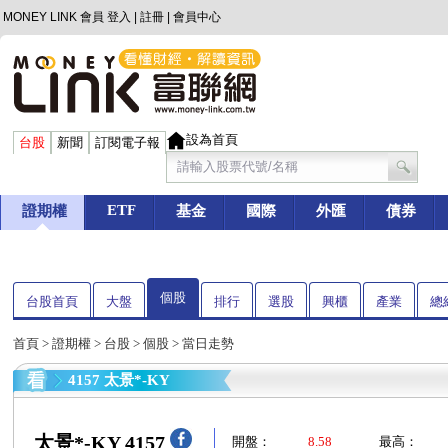
MONEY LINK 會員
登入
|
註冊
|
會員中心
設為首頁
台股
新聞
訂閱電子報
ETF
證期權
基金
國際
外匯
債券
個股
台股首頁
大盤
排行
選股
興櫃
產業
總
首頁
>
證期權
>
台股
>
個股
> 當日走勢
4157 太景*-KY
太景*-KY 4157
開盤：
8.58
最高：