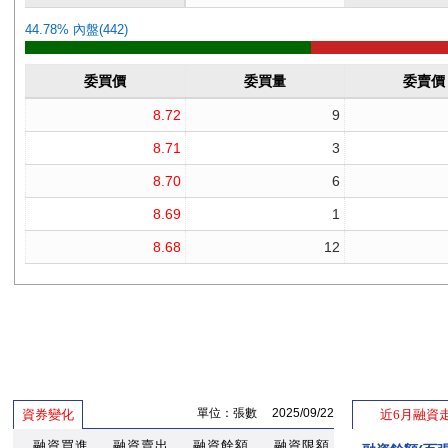
單位：張數 2025/09/22
資券變化
近6月融資
融資買進
融資賣出
融資餘額
融資限額