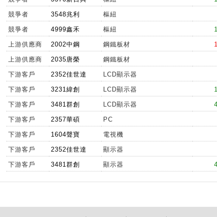
競爭者
3548兆利
樞紐
競爭者
4999鑫禾
樞紐
上游供應商
2002中鋼
鋼鐵板材
上游供應商
2035唐榮
鋼鐵板材
下游客戶
2352佳世達
LCD顯示器
下游客戶
3231緯創
LCD顯示器
下游客戶
3481群創
LCD顯示器
下游客戶
2357華碩
PC
下游客戶
1604聲寶
電視機
下游客戶
2352佳世達
顯示器
下游客戶
3481群創
顯示器