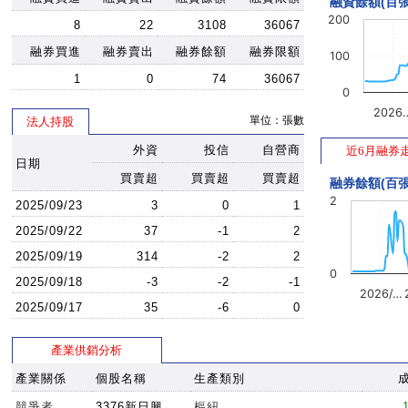
融資餘額(百張
200
8
22
3108
36067
融券買進
融券賣出
融券餘額
融券限額
100
1
0
74
36067
0
2026
單位：張數
法人持股
外資
投信
自營商
近6月融券
日期
買賣超
買賣超
買賣超
融券餘額(百張
2
2025/09/23
3
0
1
2025/09/22
37
-1
2
2025/09/19
314
-2
2
0
2025/09/18
-3
-2
-1
2026/…
2025/09/17
35
-6
0
產業供銷分析
產業關係
個股名稱
生產類別
競爭者
3376新日興
樞紐