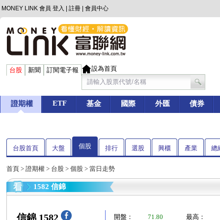
MONEY LINK 會員
登入
|
註冊
|
會員中心
設為首頁
台股
新聞
訂閱電子報
ETF
證期權
基金
國際
外匯
債券
個股
台股首頁
大盤
排行
選股
興櫃
產業
總
首頁
>
證期權
>
台股
>
個股
> 當日走勢
1582 信錦
信錦 1582
開盤：
71.80
最高：