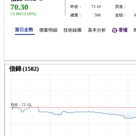
70.30
昨收：
72.10
買進：
▽1.80(▽2.50%)
總量：
588
金額：
當日走勢
價量明細
技術線圖
基本分析
看懂