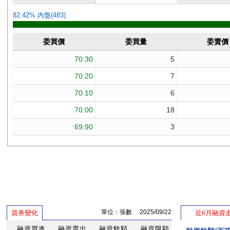
單位：張數 2025/09/22
資券變化
近6月融資
融資買進
融資賣出
融資餘額
融資限額