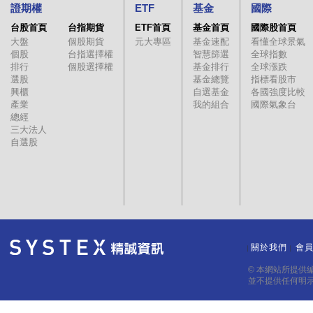
證期權
ETF
基金
國際
台股首頁
台指期貨
ETF首頁
基金首頁
國際股首頁
大盤
個股期貨
元大專區
基金速配
看懂全球景氣
個股
台指選擇權
智慧篩選
全球指數
排行
個股選擇權
基金排行
全球漲跌
選股
基金總覽
指標看股市
興櫃
自選基金
各國強度比較
產業
我的組合
國際氣象台
總經
三大法人
自選股
關於我們
會
｜
｜
© 本網站所提供
並不提供任何明