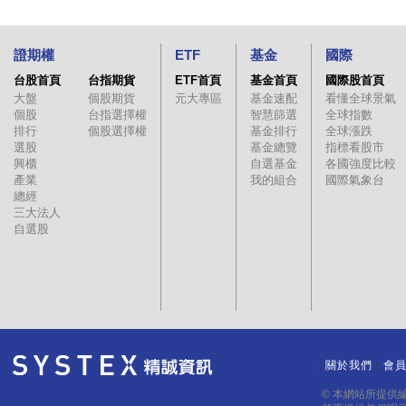
證期權
ETF
基金
國際
台股首頁
台指期貨
ETF首頁
基金首頁
國際股首頁
大盤
個股期貨
元大專區
基金速配
看懂全球景氣
個股
台指選擇權
智慧篩選
全球指數
排行
個股選擇權
基金排行
全球漲跌
選股
基金總覽
指標看股市
興櫃
自選基金
各國強度比較
產業
我的組合
國際氣象台
總經
三大法人
自選股
關於我們
會
｜
｜
© 本網站所提供