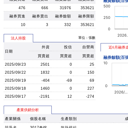
融資餘額(百張
500
476
666
31976
353621
融券買進
融券賣出
融券餘額
融券限額
250
10
3
332
353621
0
2026
單位：張數
法人持股
外資
投信
自營商
近6月融券
日期
買賣超
買賣超
買賣超
融券餘額(百張
10
2025/09/23
2501
0
25
2025/09/22
1832
0
150
2025/09/19
-404
-69
69
0
2025/09/18
1460
0
227
2026/…
2025/09/17
-2191
12
-274
產業供銷分析
產業關係
個股名稱
生產類別
競爭者
3017奇鋐
散熱模組