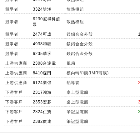
競爭者
3324雙鴻
散熱模組
6230尼得科超
競爭者
散熱模組
眾
競爭者
2474可成
鎂鋁合金外殼
競爭者
4938和碩
鎂鋁合金外殼
競爭者
6235華孚
鎂鋁合金外殼
上游供應商
2308台達電
風扇
上游供應商
8410森田
模內轉印膜(IMR薄膜)
上游供應商
6124業強
熱導管
下游客戶
2317鴻海
桌上型電腦
下游客戶
2353宏碁
桌上型電腦
下游客戶
2324仁寶
筆記型電腦
下游客戶
2382廣達
筆記型電腦