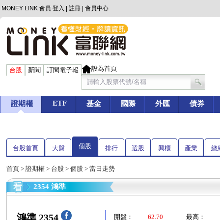
MONEY LINK 會員
登入
|
註冊
|
會員中心
設為首頁
台股
新聞
訂閱電子報
ETF
證期權
基金
國際
外匯
債券
個股
台股首頁
大盤
排行
選股
興櫃
產業
總
首頁
>
證期權
>
台股
>
個股
> 當日走勢
2354 鴻準
鴻準 2354
開盤：
62.70
最高：