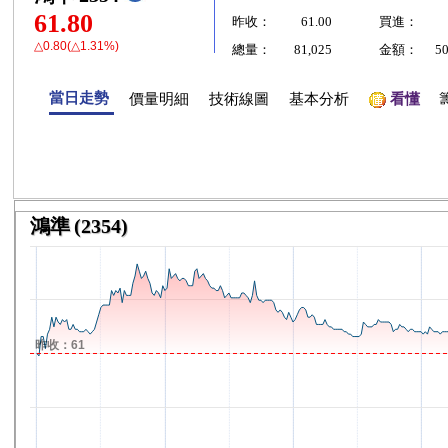
61.80
昨收：
61.00
買進：
△0.80(△1.31%)
總量：
81,025
金額：
5
當日走勢
價量明細
技術線圖
基本分析
看懂