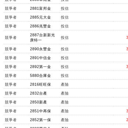
競爭者
2881富邦金
投信
競爭者
2885元大金
投信
競爭者
2886兆豐金
投信
2887台新新光
競爭者
投信
庚特一
競爭者
2890永豐金
投信
競爭者
2891中信金
投信
競爭者
2892第一金
投信
競爭者
5880合庫金
投信
競爭者
2816旺旺保
產險
競爭者
2832台產
產險
競爭者
2850新產
產險
競爭者
2851中再保
產險
競爭者
2852第一保
產險