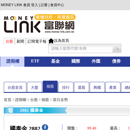
MONEY LINK 會員
登入
|
註冊
|
會員中心
設為首頁
台股
新聞
訂閱電子報
ETF
證期權
基金
國際
外匯
債券
個股
台股首頁
大盤
排行
選股
興櫃
產業
總
首頁
>
證期權
>
台股
>
個股
> 當日走勢
2882 國泰金
國泰金 2882
開盤：
99.40
最高：
1