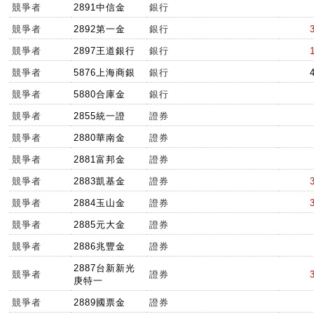
競爭者
2891中信金
銀行
競爭者
2892第一金
銀行
競爭者
2897王道銀行
銀行
競爭者
5876上海商銀
銀行
競爭者
5880合庫金
銀行
競爭者
2855統一證
證券
競爭者
2880華南金
證券
競爭者
2881富邦金
證券
競爭者
2883凱基金
證券
競爭者
2884玉山金
證券
競爭者
2885元大金
證券
競爭者
2886兆豐金
證券
2887台新新光
競爭者
證券
庚特一
競爭者
2889國票金
證券