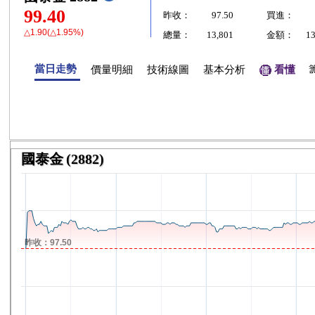
99.40
昨收：
97.50
買進：
△1.90(△1.95%)
總量：
13,801
金額：
1
當日走勢
價量明細
技術線圖
基本分析
看懂