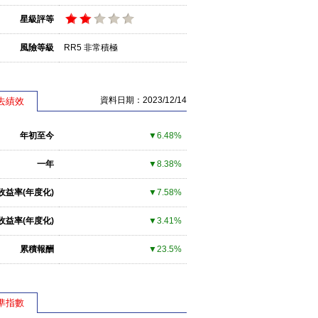
星級評等
風險等級
RR5 非常積極
資料日期：2023/12/14
去績效
年初至今
▼6.48%
一年
▼8.38%
收益率(年度化)
▼7.58%
收益率(年度化)
▼3.41%
累積報酬
▼23.5%
準指數