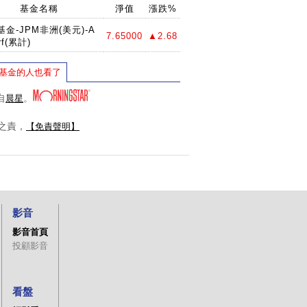
基金名稱
淨值
漲跌%
金-JPM非洲(美元)-A
7.65000
▲2.68
rf(累計)
基金的人也看了
自
。
晨星
之責，
【免責聲明】
影音
影音首頁
投顧影音
看盤