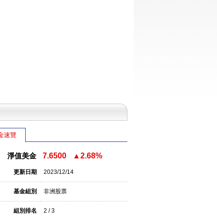
金速覽
淨值美金
7.6500
▲2.68%
更新日期
2023/12/14
基金組別
非洲股票
組別排名
2 / 3