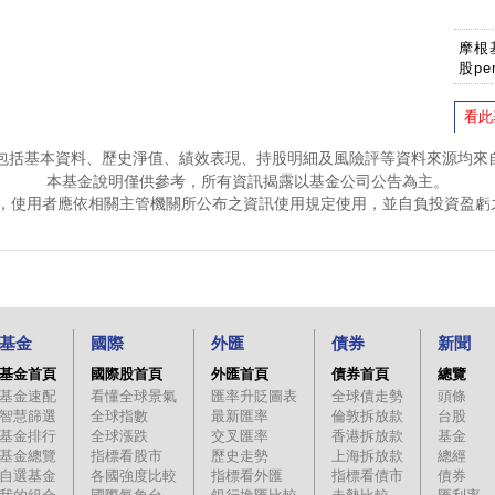
摩根基
股pe
看此
包括基本資料、歷史淨值、績效表現、持股明細及風險評等資料來源均來
本基金說明僅供參考，所有資訊揭露以基金公司公告為主。
，使用者應依相關主管機關所公布之資訊使用規定使用，並自負投資盈虧
基金
國際
外匯
債券
新聞
基金首頁
國際股首頁
外匯首頁
債券首頁
總覽
基金速配
看懂全球景氣
匯率升貶圖表
全球債走勢
頭條
智慧篩選
全球指數
最新匯率
倫敦拆放款
台股
基金排行
全球漲跌
交叉匯率
香港拆放款
基金
基金總覽
指標看股市
歷史走勢
上海拆放款
總經
自選基金
各國強度比較
指標看外匯
指標看債市
債券