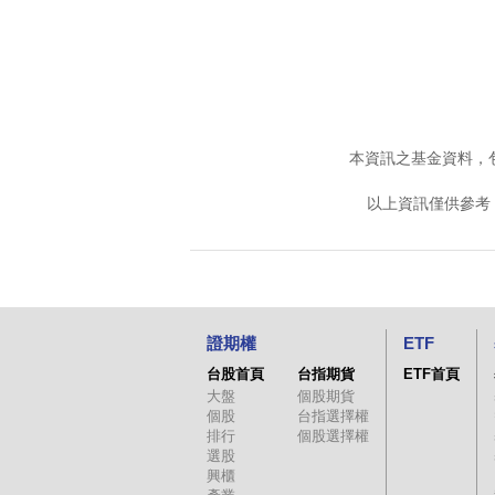
本資訊之基金資料，
以上資訊僅供參考
證期權
ETF
台股首頁
台指期貨
ETF首頁
大盤
個股期貨
個股
台指選擇權
排行
個股選擇權
選股
興櫃