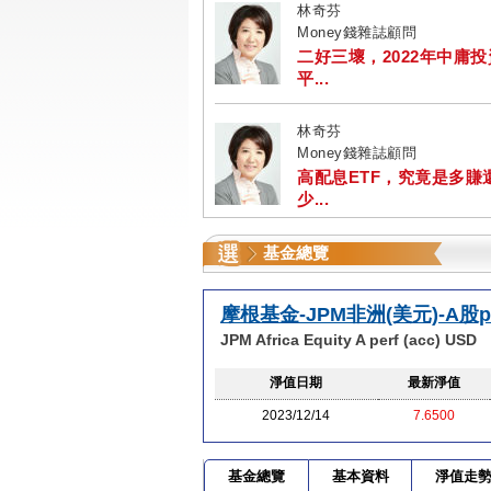
林奇芬
Money錢雜誌顧問
二好三壞，2022年中庸
平...
林奇芬
Money錢雜誌顧問
高配息ETF，究竟是多賺
少...
基金總覽
摩根基金-JPM非洲(美元)-A股pe
JPM Africa Equity A perf (acc) USD
淨值日期
最新淨值
2023/12/14
7.6500
基金總覽
基本資料
淨值走