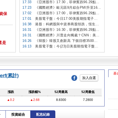
17:33
《亞洲股市》17:30，菲律賓跌96.29點...
17:23
《國際經濟》歐元區9月綜合PMI升至16...
17:02
《亞洲股市》17:00，菲律賓跌96.29點...
投資保
17:01
美股電子盤：今日17:00美股期指電子...
16:38
港股：科網股與中資券商股領跌，恆生...
16:31
《亞洲股市》16:30，菲律賓跌96.29點...
16:31
《國際經濟》川普走向獨裁？CNN：美...
16:26
《韓股》韓股又創新高 下個目標3500...
還是
16:13
美股電子盤：今(23)日美股期指電子盤...
基
rf(累計)
加入自選
漲跌
漲跌幅%
52周最高
52周最低
▲0.2
▲2.68
8.8300
7.2800
勢
投資組合
配息紀錄