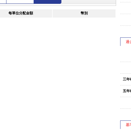
每單位分配金額
幣別
過
三年
五年
基