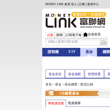
MONEY LINK 會員
登入
|
註冊
|
會員中心
設為首頁
台股
新聞
訂閱電子報
ETF
證期權
基金
國際
基金首頁
基金速配
智慧篩選
首頁
>
基金
> 基金總覽 > 配息記錄
1分鐘看基金
投資講座
專家讓您懂